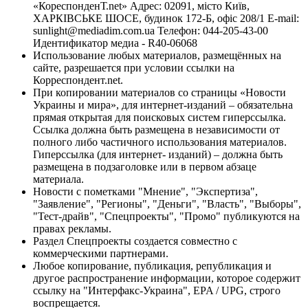
«КореспонденТ.net» Адрес: 02091, місто Київ,
ХАРКІВСЬКЕ ШОСЕ, будинок 172-Б, офіс 208/1 E-mail:
sunlight@mediadim.com.ua
Телефон: 044-205-43-00
Идентификатор медиа - R40-06068
Использование любых материалов, размещённых на
сайте, разрешается при условии ссылки на
Корреспондент.net.
При копировании материалов со страницы «Новости
Украины и мира», для интернет-изданий – обязательна
прямая открытая для поисковых систем гиперссылка.
Ссылка должна быть размещена в независимости от
полного либо частичного использования материалов.
Гиперссылка (для интернет- изданий) – должна быть
размещена в подзаголовке или в первом абзаце
материала.
Новости с пометками "Мнение", "Экспертиза",
"Заявление", "Регионы", "Деньги", "Власть", "Выборы",
"Тест-драйв", "Спецпроекты", "Промо" публикуются на
правах рекламы.
Раздел Спецпроекты создается совместно с
коммерческими партнерами.
Любое копирование, публикация, републикация и
другое распространение информации, которое содержит
ссылку на "Интерфакс-Украина", EPA / UPG, строго
воспрещается.