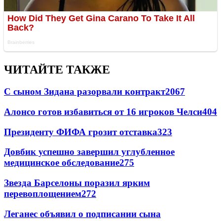
ЧИТАЙТЕ ТАКЖЕ
С сыном Зидана разорвали контракт
2067
Алонсо готов избавиться от 16 игроков Челси
404
Президенту ФИФА грозит отставка
323
Довбик успешно завершил углубленное
медицинское обследование
275
Звезда Барселоны поразил ярким
перевоплощением
272
Леганес объявил о подписании сына