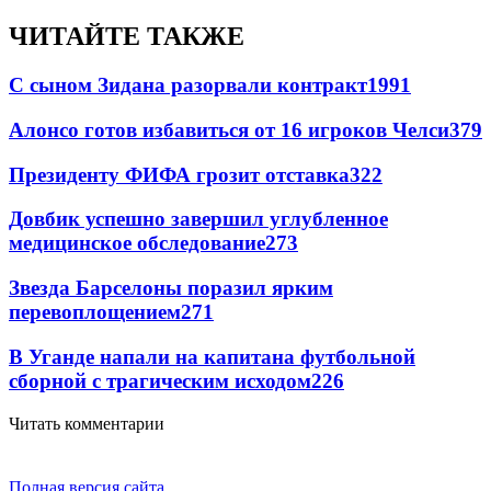
ЧИТАЙТЕ ТАКЖЕ
С сыном Зидана разорвали контракт
1991
Алонсо готов избавиться от 16 игроков Челси
379
Президенту ФИФА грозит отставка
322
Довбик успешно завершил углубленное
медицинское обследование
273
Звезда Барселоны поразил ярким
перевоплощением
271
В Уганде напали на капитана футбольной
сборной с трагическим исходом
226
Читать комментарии
Полная версия сайта