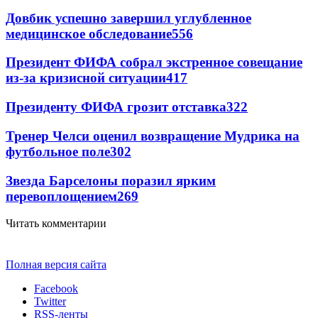
Довбик успешно завершил углубленное
медицинское обследование
556
Президент ФИФА собрал экстренное совещание
из-за кризисной ситуации
417
Президенту ФИФА грозит отставка
322
Тренер Челси оценил возвращение Мудрика на
футбольное поле
302
Звезда Барселоны поразил ярким
перевоплощением
269
Читать комментарии
Полная версия сайта
Facebook
Twitter
RSS-ленты