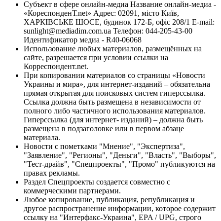
Субъект в сфере онлайн-медиа Название онлайн-медиа -
«КореспонденТ.net» Адрес: 02091, місто Київ,
ХАРКІВСЬКЕ ШОСЕ, будинок 172-Б, офіс 208/1 E-mail:
sunlight@mediadim.com.ua
Телефон: 044-205-43-00
Идентификатор медиа - R40-06068
Использование любых материалов, размещённых на
сайте, разрешается при условии ссылки на
Корреспондент.net.
При копировании материалов со страницы «Новости
Украины и мира», для интернет-изданий – обязательна
прямая открытая для поисковых систем гиперссылка.
Ссылка должна быть размещена в независимости от
полного либо частичного использования материалов.
Гиперссылка (для интернет- изданий) – должна быть
размещена в подзаголовке или в первом абзаце
материала.
Новости с пометками "Мнение", "Экспертиза",
"Заявление", "Регионы", "Деньги", "Власть", "Выборы",
"Тест-драйв", "Спецпроекты", "Промо" публикуются на
правах рекламы.
Раздел Спецпроекты создается совместно с
коммерческими партнерами.
Любое копирование, публикация, републикация и
другое распространение информации, которое содержит
ссылку на "Интерфакс-Украина", EPA / UPG, строго