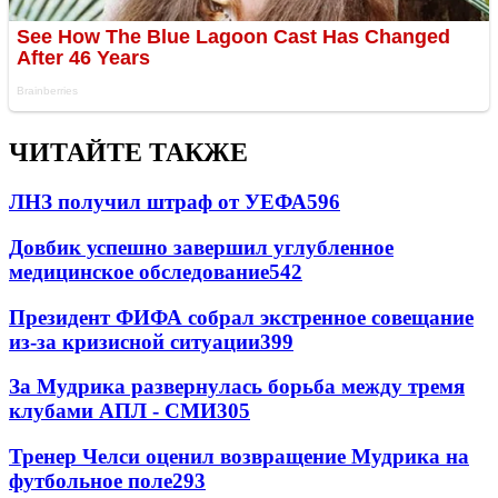
ЧИТАЙТЕ ТАКЖЕ
ЛНЗ получил штраф от УЕФА
596
Довбик успешно завершил углубленное
медицинское обследование
542
Президент ФИФА собрал экстренное совещание
из-за кризисной ситуации
399
За Мудрика развернулась борьба между тремя
клубами АПЛ - СМИ
305
Тренер Челси оценил возвращение Мудрика на
футбольное поле
293