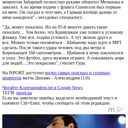
моментом Забарный полностью руками обхватил Мельника и
завалил. А во время подачи с фланга Спинелли был первым
на мяче. Он сыграл в этот мяч, а Гармаш вообще далеко от
мяча находился",- негодовал специалист.
"Да, может пенальти. Но на 95-й минуте давать такие
пенальти… Тем более, что Кривушкин уже пошел к угловому
флажку. Уже все, подача углового. А тут звонок друга и
все. Можно только посмеяться – Шабанову надо идти и МРТ
сделать. После такого удара человек под два метра и
Кирюханцев 160 сантиметров… Шабанов к нему наклонился
и упал. Это футбол, здесь мужики играют. А показывать цирк
для людей…Это некрасиво", считает Гура.
На ISPORT доступно
видео самых опасных и спорных
моментов
матча Динамо - Александрия (1:0).
Читайте Korrespondent.net в Google News
ТЕГИ:
isport.ua
Если вы заметили ошибку, выделите необходимый текст и
нажмите Ctrl+Enter, чтобы сообщить об этом редакции.