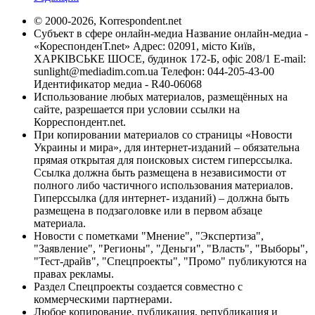
© 2000-2026, Korrespondent.net
Субъект в сфере онлайн-медиа Название онлайн-медиа -
«КореспонденТ.net» Адрес: 02091, місто Київ,
ХАРКІВСЬКЕ ШОСЕ, будинок 172-Б, офіс 208/1 E-mail:
sunlight@mediadim.com.ua
Телефон: 044-205-43-00
Идентификатор медиа - R40-06068
Использование любых материалов, размещённых на
сайте, разрешается при условии ссылки на
Корреспондент.net.
При копировании материалов со страницы «Новости
Украины и мира», для интернет-изданий – обязательна
прямая открытая для поисковых систем гиперссылка.
Ссылка должна быть размещена в независимости от
полного либо частичного использования материалов.
Гиперссылка (для интернет- изданий) – должна быть
размещена в подзаголовке или в первом абзаце
материала.
Новости с пометками "Мнение", "Экспертиза",
"Заявление", "Регионы", "Деньги", "Власть", "Выборы",
"Тест-драйв", "Спецпроекты", "Промо" публикуются на
правах рекламы.
Раздел Спецпроекты создается совместно с
коммерческими партнерами.
Любое копирование, публикация, републикация и