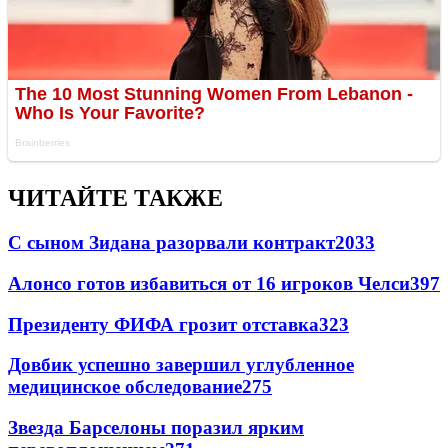
ЧИТАЙТЕ ТАКЖЕ
С сыном Зидана разорвали контракт
2033
Алонсо готов избавиться от 16 игроков Челси
397
Президенту ФИФА грозит отставка
323
Довбик успешно завершил углубленное
медицинское обследование
275
Звезда Барселоны поразил ярким