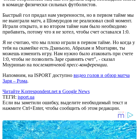
в команде физически сильных футболистов.
Быстрый гол придал нам уверенности, но в первом тайме мы
не выиграли матч, а Шомуродов не реализовал свой момент.
Играли открыто, и во втором тайме нам было необходимо
прибавить, потому что я не хотел, чтобы счет оставался 1:0.
Я не считаю, что мы плохо играли в первом тайме. Но когда у
тебя на скамейке есть Дзаньоло, Абрахам и Мхитарян, ты
можешь изменить игру. Нам нужно было атаковать при счете
1:0, чтобы не позволить Заре сравнять счет", - сказал
Моуринью на
послематчевой пресс-конференции
.
Напомним, на ISPORT доступно
видео голов и обзор матча
Заря – Рома
.
Читайте Korrespondent.net в Google News
ТЕГИ:
isport.ua
Если вы заметили ошибку, выделите необходимый текст и
нажмите Ctrl+Enter, чтобы сообщить об этом редакции.