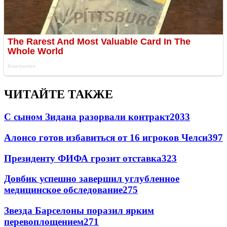
ЧИТАЙТЕ ТАКЖЕ
С сыном Зидана разорвали контракт
2033
Алонсо готов избавиться от 16 игроков Челси
397
Президенту ФИФА грозит отставка
323
Довбик успешно завершил углубленное
медицинское обследование
275
Звезда Барселоны поразил ярким
перевоплощением
271