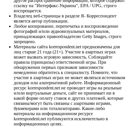
другое распространение информации, которое содержит
ссылку на "Интерфакс-Украина", EPA / UPG, строго
воспрещается.
Владелец веб-страницы в разделе Я- Корреспондент
является автор публикации.
Любое копирование, перепечатка и воспроизведение
фотографий и/или аудиовизуальных материалов,
принадлежащих правообладателю Getty Images, строго
запрещено.
Материалы сайта korrespondent.net предназначены для
лиц старше 21 года (21+). Участие в азартных играх
может вызвать игровую зависимость. Соблюдайте
правила (принципы) ответственной игры. При
обнаружении первых признаков зависимости
немедленно обратитесь к специалисту. Помните, что
участие в азартных играх не может являться источником
доходов или альтернативой работе. Информационный
ресурс korrespondent.net не проводит игры на реальные
и/или виртуальные деньги, сайт не принимает ни в
какой форме оплату ставок и других платежей, которые
связаны/могут быть связаны с азартными играми,
букмекерами или тотализаторами. Какие-либо
материалы на информационном ресурсе
korrespondent.net публикуются исключительно в
информационных целях.