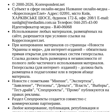
© 2000-2026, Korrespondent.net
Субъект в сфере онлайн-медиа Название онлайн-медиа -
«КореспонденТ.net» Адрес: 02091, місто Київ,
ХАРКІВСЬКЕ ШОСЕ, будинок 172-Б, офіс 208/1 E-mail:
sunlight@mediadim.com.ua
Телефон: 044-205-43-00
Идентификатор медиа - R40-06068
Использование любых материалов, размещённых на
сайте, разрешается при условии ссылки на
Корреспондент.net.
При копировании материалов со страницы «Новости
Украины и мира», для интернет-изданий – обязательна
прямая открытая для поисковых систем гиперссылка.
Ссылка должна быть размещена в независимости от
полного либо частичного использования материалов.
Гиперссылка (для интернет- изданий) – должна быть
размещена в подзаголовке или в первом абзаце
материала.
Новости с пометками "Мнение", "Экспертиза",
"Заявление", "Регионы", "Деньги", "Власть", "Выборы",
"Тест-драйв", "Спецпроекты", "Промо" публикуются на
правах рекламы.
Раздел Спецпроекты создается совместно с
коммерческими партнерами.
Любое копирование, публикация, републикация и