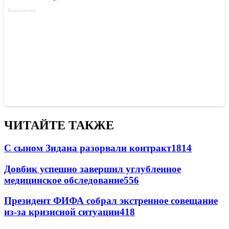
ЧИТАЙТЕ ТАКЖЕ
С сыном Зидана разорвали контракт
1814
Довбик успешно завершил углубленное
медицинское обследование
556
Президент ФИФА собрал экстренное совещание
из-за кризисной ситуации
418