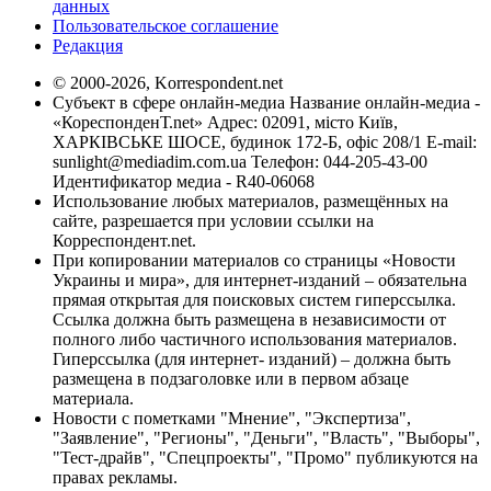
данных
Пользовательское соглашение
Редакция
© 2000-2026, Korrespondent.net
Субъект в сфере онлайн-медиа Название онлайн-медиа -
«КореспонденТ.net» Адрес: 02091, місто Київ,
ХАРКІВСЬКЕ ШОСЕ, будинок 172-Б, офіс 208/1 E-mail:
sunlight@mediadim.com.ua
Телефон: 044-205-43-00
Идентификатор медиа - R40-06068
Использование любых материалов, размещённых на
сайте, разрешается при условии ссылки на
Корреспондент.net.
При копировании материалов со страницы «Новости
Украины и мира», для интернет-изданий – обязательна
прямая открытая для поисковых систем гиперссылка.
Ссылка должна быть размещена в независимости от
полного либо частичного использования материалов.
Гиперссылка (для интернет- изданий) – должна быть
размещена в подзаголовке или в первом абзаце
материала.
Новости с пометками "Мнение", "Экспертиза",
"Заявление", "Регионы", "Деньги", "Власть", "Выборы",
"Тест-драйв", "Спецпроекты", "Промо" публикуются на
правах рекламы.