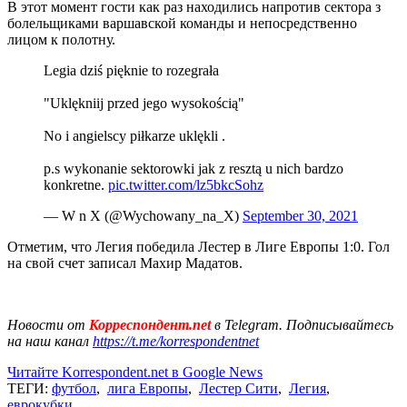
В этот момент гости как раз находились напротив сектора з
болельщиками варшавской команды и непосредственно
лицом к полотну.
Legia dziś pięknie to rozegrała
"Uklękniij przed jego wysokością"
No i angielscy piłkarze uklękli .
p.s wykonanie sektorowki jak z resztą u nich bardzo
konkretne.
pic.twitter.com/lz5bkcSohz
— W n X (@Wychowany_na_X)
September 30, 2021
Отметим, что Легия победила Лестер в Лиге Европы 1:0. Гол
на свой счет записал Махир Мадатов.
Новости от
Корреспондент.net
в Telegram. Подписывайтесь
на наш канал
https://t.me/korrespondentnet
Читайте Korrespondent.net в Google News
ТЕГИ:
футбол
,
лига Европы
,
Лестер Сити
,
Легия
,
еврокубки