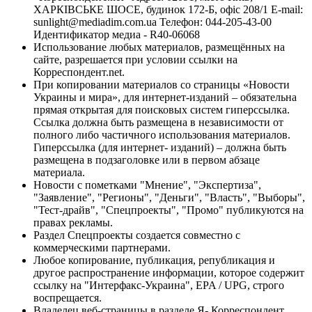
ХАРКІВСЬКЕ ШОСЕ, будинок 172-Б, офіс 208/1 E-mail:
sunlight@mediadim.com.ua
Телефон: 044-205-43-00
Идентификатор медиа - R40-06068
Использование любых материалов, размещённых на
сайте, разрешается при условии ссылки на
Корреспондент.net.
При копировании материалов со страницы «Новости
Украины и мира», для интернет-изданий – обязательна
прямая открытая для поисковых систем гиперссылка.
Ссылка должна быть размещена в независимости от
полного либо частичного использования материалов.
Гиперссылка (для интернет- изданий) – должна быть
размещена в подзаголовке или в первом абзаце
материала.
Новости с пометками "Мнение", "Экспертиза",
"Заявление", "Регионы", "Деньги", "Власть", "Выборы",
"Тест-драйв", "Спецпроекты", "Промо" публикуются на
правах рекламы.
Раздел Спецпроекты создается совместно с
коммерческими партнерами.
Любое копирование, публикация, републикация и
другое распространение информации, которое содержит
ссылку на "Интерфакс-Украина", EPA / UPG, строго
воспрещается.
Владелец веб-страницы в разделе Я- Корреспондент