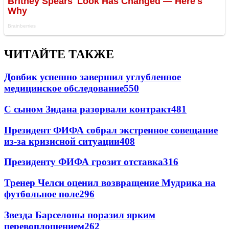
ЧИТАЙТЕ ТАКЖЕ
Довбик успешно завершил углубленное
медицинское обследование
550
С сыном Зидана разорвали контракт
481
Президент ФИФА собрал экстренное совещание
из-за кризисной ситуации
408
Президенту ФИФА грозит отставка
316
Тренер Челси оценил возвращение Мудрика на
футбольное поле
296
Звезда Барселоны поразил ярким
перевоплощением
262