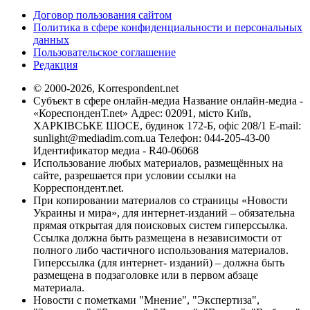
Договор пользования сайтом
Политика в сфере конфиденциальности и персональных
данных
Пользовательское соглашение
Редакция
© 2000-2026, Korrespondent.net
Субъект в сфере онлайн-медиа Название онлайн-медиа -
«КореспонденТ.net» Адрес: 02091, місто Київ,
ХАРКІВСЬКЕ ШОСЕ, будинок 172-Б, офіс 208/1 E-mail:
sunlight@mediadim.com.ua
Телефон: 044-205-43-00
Идентификатор медиа - R40-06068
Использование любых материалов, размещённых на
сайте, разрешается при условии ссылки на
Корреспондент.net.
При копировании материалов со страницы «Новости
Украины и мира», для интернет-изданий – обязательна
прямая открытая для поисковых систем гиперссылка.
Ссылка должна быть размещена в независимости от
полного либо частичного использования материалов.
Гиперссылка (для интернет- изданий) – должна быть
размещена в подзаголовке или в первом абзаце
материала.
Новости с пометками "Мнение", "Экспертиза",