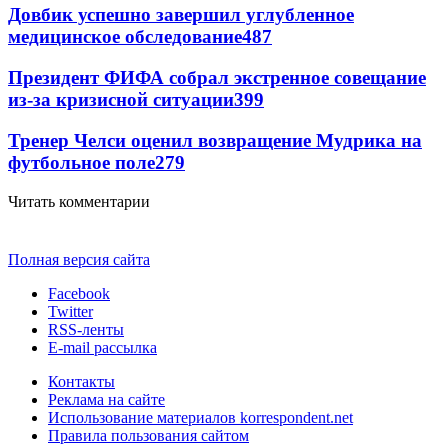
Довбик успешно завершил углубленное
медицинское обследование
487
Президент ФИФА собрал экстренное совещание
из-за кризисной ситуации
399
Тренер Челси оценил возвращение Мудрика на
футбольное поле
279
Читать комментарии
Полная версия сайта
Facebook
Twitter
RSS-ленты
E-mail рассылка
Контакты
Реклама на сайте
Использование материалов korrespondent.net
Правила пользования сайтом