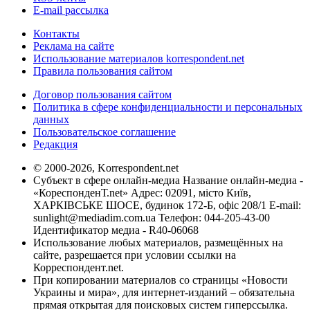
E-mail рассылка
Контакты
Реклама на сайте
Использование материалов korrespondent.net
Правила пользования сайтом
Договор пользования сайтом
Политика в сфере конфиденциальности и персональных
данных
Пользовательское соглашение
Редакция
© 2000-2026, Korrespondent.net
Субъект в сфере онлайн-медиа Название онлайн-медиа -
«КореспонденТ.net» Адрес: 02091, місто Київ,
ХАРКІВСЬКЕ ШОСЕ, будинок 172-Б, офіс 208/1 E-mail:
sunlight@mediadim.com.ua
Телефон: 044-205-43-00
Идентификатор медиа - R40-06068
Использование любых материалов, размещённых на
сайте, разрешается при условии ссылки на
Корреспондент.net.
При копировании материалов со страницы «Новости
Украины и мира», для интернет-изданий – обязательна
прямая открытая для поисковых систем гиперссылка.