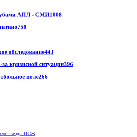
клубами АПЛ - СМИ
1008
антино
750
ое обследование
443
-за кризисной ситуации
396
тбольное поле
266