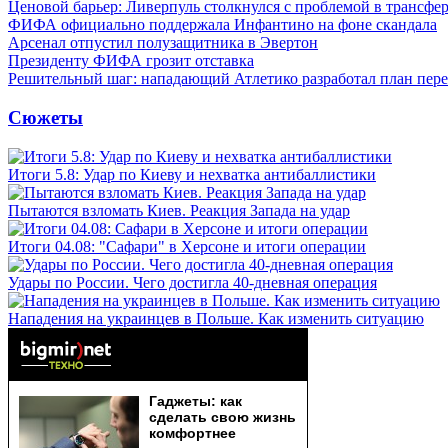
Ценовой барьер: Ливерпуль столкнулся с проблемой в трансф
ФИФА официально поддержала Инфантино на фоне скандала
Арсенал отпустил полузащитника в Эвертон
Президенту ФИФА грозит отставка
Решительный шаг: нападающий Атлетико разработал план пере
Сюжеты
Итоги 5.8: Удар по Киеву и нехватка антибаллистики
Пытаются взломать Киев. Реакция Запада на удар
Итоги 04.08: "Сафари" в Херсоне и итоги операции
Удары по России. Чего достигла 40-дневная операция
Нападения на украинцев в Польше. Как изменить ситуацию