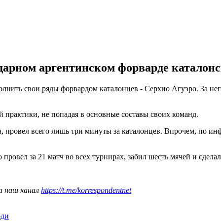
дарном аргентинском форварде каталон
олнить свои ряды форвардом каталонцев - Серхио Агуэро. За не
й практики, не попадая в основные составы своих команд.
а, провел всего лишь три минуты за каталонцев. Впрочем, по и
ровел за 21 матч во всех турнирах, забил шесть мячей и сделал
а наш канал
https://t.me/korrespondentnet
рди