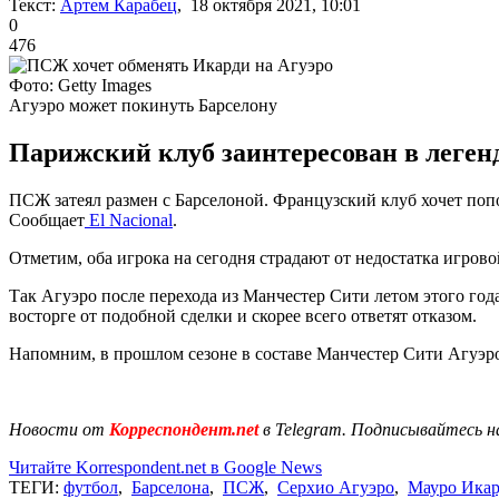
Текст:
Артем Карабец
, 18 октября 2021, 10:01
0
476
Фото: Getty Images
Агуэро может покинуть Барселону
Парижский клуб заинтересован в леген
ПСЖ затеял размен с Барселоной. Французский клуб хочет поп
Сообщает
El Nacional
.
Отметим, оба игрока на сегодня страдают от недостатка игрово
Так Агуэро после перехода из Манчестер Сити летом этого год
восторге от подобной сделки и скорее всего ответят отказом.
Напомним, в прошлом сезоне в составе Манчестер Сити Агуэро п
Новости от
Корреспондент.net
в Telegram. Подписывайтесь н
Читайте Korrespondent.net в Google News
ТЕГИ:
футбол
,
Барселона
,
ПСЖ
,
Серхио Агуэро
,
Мауро Ика