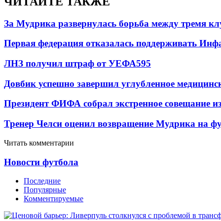
ЧИТАЙТЕ ТАКЖЕ
За Мудрика развернулась борьба между тремя 
Первая федерация отказалась поддерживать Инф
ЛНЗ получил штраф от УЕФА
595
Довбик успешно завершил углубленное медицинск
Президент ФИФА собрал экстренное совещание из
Тренер Челси оценил возвращение Мудрика на фу
Читать комментарии
Новости футбола
Последние
Популярные
Комментируемые