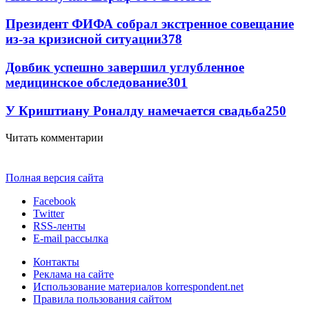
Президент ФИФА собрал экстренное совещание
из-за кризисной ситуации
378
Довбик успешно завершил углубленное
медицинское обследование
301
У Криштиану Роналду намечается свадьба
250
Читать комментарии
Полная версия сайта
Facebook
Twitter
RSS-ленты
E-mail рассылка
Контакты
Реклама на сайте
Использование материалов korrespondent.net
Правила пользования сайтом