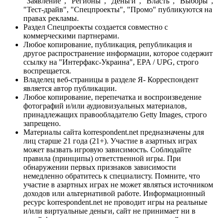
"Заявление", "Регионы", "Деньги", "Власть", "Выборы",
"Тест-драйв", "Спецпроекты", "Промо" публикуются на
правах рекламы.
Раздел Спецпроекты создается совместно с
коммерческими партнерами.
Любое копирование, публикация, републикация и
другое распространение информации, которое содержит
ссылку на "Интерфакс-Украина", EPA / UPG, строго
воспрещается.
Владелец веб-страницы в разделе Я- Корреспондент
является автор публикации.
Любое копирование, перепечатка и воспроизведение
фотографий и/или аудиовизуальных материалов,
принадлежащих правообладателю Getty Images, строго
запрещено.
Материалы сайта korrespondent.net предназначены для
лиц старше 21 года (21+). Участие в азартных играх
может вызвать игровую зависимость. Соблюдайте
правила (принципы) ответственной игры. При
обнаружении первых признаков зависимости
немедленно обратитесь к специалисту. Помните, что
участие в азартных играх не может являться источником
доходов или альтернативой работе. Информационный
ресурс korrespondent.net не проводит игры на реальные
и/или виртуальные деньги, сайт не принимает ни в