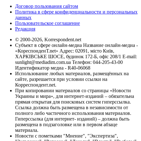
Договор пользования сайтом
Политика в сфере конфиденциальности и персональных
данных
Пользовательское соглашение
Редакция
© 2000-2026, Korrespondent.net
Субъект в сфере онлайн-медиа Название онлайн-медиа -
«КореспонденТ.net» Адрес: 02091, місто Київ,
ХАРКІВСЬКЕ ШОСЕ, будинок 172-Б, офіс 208/1 E-mail:
sunlight@mediadim.com.ua
Телефон: 044-205-43-00
Идентификатор медиа - R40-06068
Использование любых материалов, размещённых на
сайте, разрешается при условии ссылки на
Корреспондент.net.
При копировании материалов со страницы «Новости
Украины и мира», для интернет-изданий – обязательна
прямая открытая для поисковых систем гиперссылка.
Ссылка должна быть размещена в независимости от
полного либо частичного использования материалов.
Гиперссылка (для интернет- изданий) – должна быть
размещена в подзаголовке или в первом абзаце
материала.
Новости с пометками "Мнение", "Экспертиза",