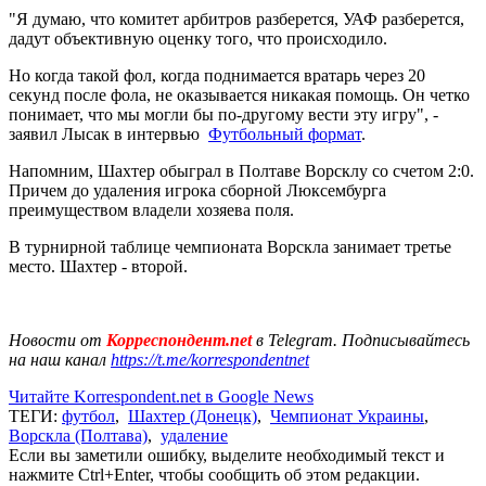
"Я думаю, что комитет арбитров разберется, УАФ разберется,
дадут объективную оценку того, что происходило.
Но когда такой фол, когда поднимается вратарь через 20
секунд после фола, не оказывается никакая помощь. Он четко
понимает, что мы могли бы по-другому вести эту игру", -
заявил Лысак в интервью
Футбольный формат
.
Напомним, Шахтер обыграл в Полтаве Ворсклу со счетом 2:0.
Причем до удаления игрока сборной Люксембурга
преимуществом владели хозяева поля.
В турнирной таблице чемпионата Ворскла занимает третье
место. Шахтер - второй.
Новости от
Корреспондент.net
в Telegram. Подписывайтесь
на наш канал
https://t.me/korrespondentnet
Читайте Korrespondent.net в Google News
ТЕГИ:
футбол
,
Шахтер (Донецк)
,
Чемпионат Украины
,
Ворскла (Полтава)
,
удаление
Если вы заметили ошибку, выделите необходимый текст и
нажмите Ctrl+Enter, чтобы сообщить об этом редакции.