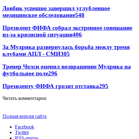
Довбик успешно завершил углубленное
медицинское обследование
548
Президент ФИФА собрал экстренное совещание
из-за кризисной ситуации
406
За Мудрика развернулась борьба между тремя
клубами АПЛ - СМИ
305
Тренер Челси оценил возвращение Мудрика на
футбольное поле
296
Президенту ФИФА грозит отставка
295
Читать комментарии
Полная версия сайта
Facebook
Twitter
RSS-ленты