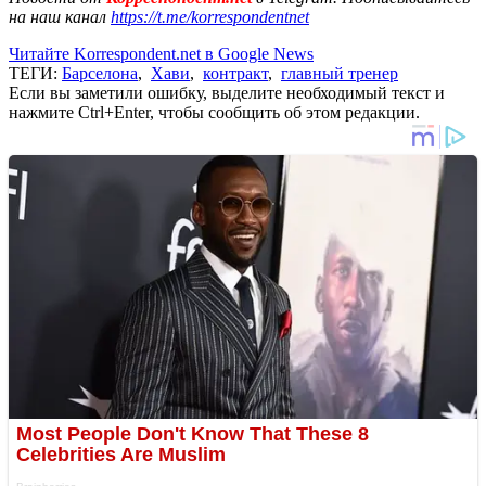
на наш канал
https://t.me/korrespondentnet
Читайте Korrespondent.net в Google News
ТЕГИ:
Барселона
,
Хави
,
контракт
,
главный тренер
Если вы заметили ошибку, выделите необходимый текст и
нажмите Ctrl+Enter, чтобы сообщить об этом редакции.