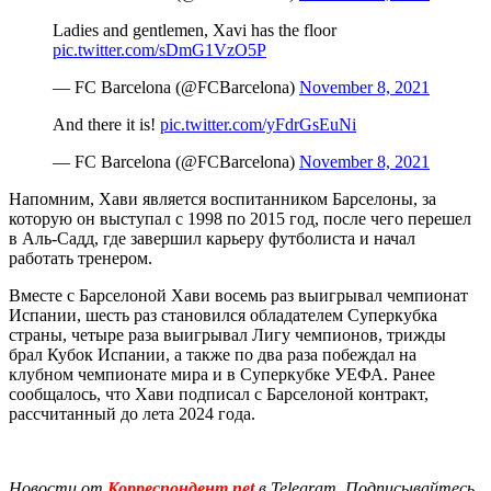
Ladies and gentlemen, Xavi has the floor
pic.twitter.com/sDmG1VzO5P
— FC Barcelona (@FCBarcelona)
November 8, 2021
And there it is!
pic.twitter.com/yFdrGsEuNi
— FC Barcelona (@FCBarcelona)
November 8, 2021
Напомним, Хави является воспитанником Барселоны, за
которую он выступал с 1998 по 2015 год, после чего перешел
в Аль-Садд, где завершил карьеру футболиста и начал
работать тренером.
Вместе с Барселоной Хави восемь раз выигрывал чемпионат
Испании, шесть раз становился обладателем Суперкубка
страны, четыре раза выигрывал Лигу чемпионов, трижды
брал Кубок Испании, а также по два раза побеждал на
клубном чемпионате мира и в Суперкубке УЕФА. Ранее
сообщалось, что Хави подписал с Барселоной контракт,
рассчитанный до лета 2024 года.
Новости от
Корреспондент.net
в Telegram. Подписывайтесь