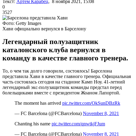
Текст:
Артем Карабец
, 8 ноября 2021, 15:08
0
3527
Фото: Getty Images
Хави официально вернулся в Барселону
Легендарный полузащитник
каталонского клуба вернулся в
команду в качестве главного тренера.
То, о чем так долго говорили, состоялось! Барселона
представила Хави в качестве главного тренера. Официальная
часть состоялась сегодня на стадионе Камп Ноу. 41-летний
легендарный экс-полузащитник команды предстал перед
болельщиками вместе с президентом Жоаном Лапортой.
The moment has arrived
pic.twitter.com/OkSunDBzRk
— FC Barcelona (@FCBarcelona)
November 8, 2021
Chanting his name
pic.twitter.com/qnwtkjFJum
— FC Barcelona (@FCBarcelona)
November 8, 2021