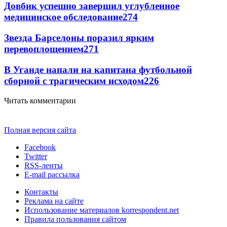
Довбик успешно завершил углубленное
медицинское обследование
274
Звезда Барселоны поразил ярким
перевоплощением
271
В Уганде напали на капитана футбольной
сборной с трагическим исходом
226
Читать комментарии
Полная версия сайта
Facebook
Twitter
RSS-ленты
E-mail рассылка
Контакты
Реклама на сайте
Использование материалов korrespondent.net
Правила пользования сайтом