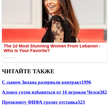
ЧИТАЙТЕ ТАКЖЕ
С сыном Зидана разорвали контракт
1996
Алонсо готов избавиться от 16 игроков Челси
382
Президенту ФИФА грозит отставка
323