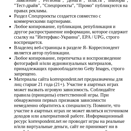
"Заявление", "Регионы", "Деньги", "Власть", "Выборы",
"Тест-драйв", "Спецпроекты", "Промо" публикуются на
правах рекламы.
Раздел Спецпроекты создается совместно с
коммерческими партнерами.
Любое копирование, публикация, републикация и
другое распространение информации, которое содержит
ссылку на "Интерфакс-Украина", EPA / UPG, строго
воспрещается.
Владелец веб-страницы в разделе Я- Корреспондент
является автор публикации.
Любое копирование, перепечатка и воспроизведение
фотографий и/или аудиовизуальных материалов,
принадлежащих правообладателю Getty Images, строго
запрещено.
Материалы сайта korrespondent.net предназначены для
лиц старше 21 года (21+). Участие в азартных играх
может вызвать игровую зависимость. Соблюдайте
правила (принципы) ответственной игры. При
обнаружении первых признаков зависимости
немедленно обратитесь к специалисту. Помните, что
участие в азартных играх не может являться источником
доходов или альтернативой работе. Информационный
ресурс korrespondent.net не проводит игры на реальные
и/или виртуальные деньги, сайт не принимает ни в