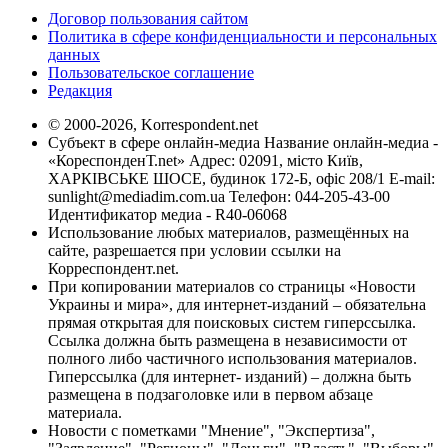
Договор пользования сайтом
Политика в сфере конфиденциальности и персональных
данных
Пользовательское соглашение
Редакция
© 2000-2026, Korrespondent.net
Субъект в сфере онлайн-медиа Название онлайн-медиа -
«КореспонденТ.net» Адрес: 02091, місто Київ,
ХАРКІВСЬКЕ ШОСЕ, будинок 172-Б, офіс 208/1 E-mail:
sunlight@mediadim.com.ua
Телефон: 044-205-43-00
Идентификатор медиа - R40-06068
Использование любых материалов, размещённых на
сайте, разрешается при условии ссылки на
Корреспондент.net.
При копировании материалов со страницы «Новости
Украины и мира», для интернет-изданий – обязательна
прямая открытая для поисковых систем гиперссылка.
Ссылка должна быть размещена в независимости от
полного либо частичного использования материалов.
Гиперссылка (для интернет- изданий) – должна быть
размещена в подзаголовке или в первом абзаце
материала.
Новости с пометками "Мнение", "Экспертиза",