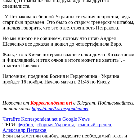
команда страны начала под руководством другого
специалиста.
"У Петракова в сборной Украины ситуация непростая, ведь
старт был провален. Это было со старым тренерским штабом,
и нельзя говорить, что это ответственность Петракова.
Но мы никого не обвиняем, потому что штаб Андрея
Шевченко все доказал и дошел до четвертьфинала Евро.
Жаль, что в Киеве потеряли важные очки дома с Казахстаном
и Финляндией, и этих очков в итоге может не хватить", -
отметил Павелко.
Напомним, поединок Босния и Герцеговина - Украина
пройдет 16 ноября. Начало матча в 21:45 по Киеву.
Новости от
Корреспондент.net
в Telegram. Подписывайтесь
на наш канал
https://t.me/korrespondentnet
Читайте Korrespondent.net в Google News
ТЕГИ:
футбол
,
сборная Украины
,
главный тренер
,
Александр Петраков
Если вы заметили ошибку, выделите необходимый текст и