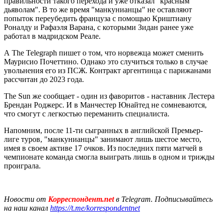
правильности такого перехода и уже отказал "красным
дьяволам". В то же время "манкунианцы" не оставляют
попыток переубедить француза с помощью Криштиану
Роналду и Рафаэля Варана, с которыми Зидан ранее уже
работал в мадридском Реале.
А The Telegraph пишет о том, что норвежца может сменить
Маурисио Почеттино. Однако это случиться только в случае
увольнения его из ПСЖ. Контракт аргентинца с парижанами
рассчитан до 2023 года.
The Sun же сообщает - один из фаворитов - наставник Лестера
Брендан Роджерс. И в Манчестер Юнайтед не сомневаются,
что смогут с легкостью переманить специалиста.
Напомним, после 11-ти сыгранных в английской Премьер-
лиге туров, "манкунианцы" занимают лишь шестое место,
имея в своем активе 17 очков. Из последних пяти матчей в
чемпионате команда смогла выиграть лишь в одном и трижды
проиграла.
Новости от
Корреспондент.net
в Telegram. Подписывайтесь
на наш канал
https://t.me/korrespondentnet