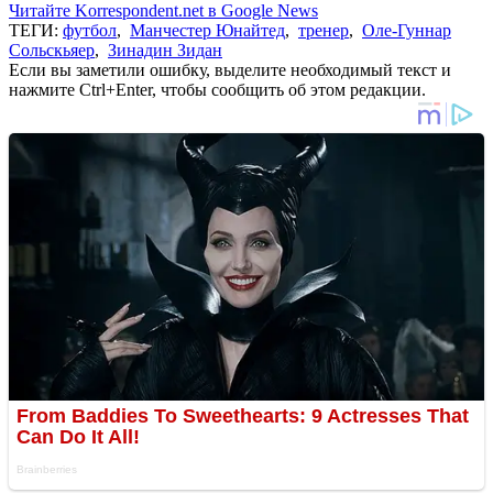
Читайте Korrespondent.net в Google News
ТЕГИ:
футбол
,
Манчестер Юнайтед
,
тренер
,
Оле-Гуннар
Сольскьяер
,
Зинадин Зидан
Если вы заметили ошибку, выделите необходимый текст и
нажмите Ctrl+Enter, чтобы сообщить об этом редакции.