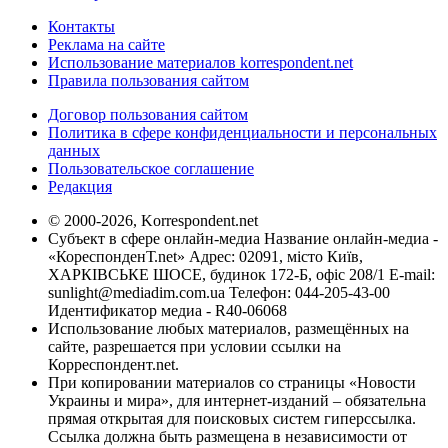
Контакты
Реклама на сайте
Использование материалов korrespondent.net
Правила пользования сайтом
Договор пользования сайтом
Политика в сфере конфиденциальности и персональных
данных
Пользовательское соглашение
Редакция
© 2000-2026, Korrespondent.net
Субъект в сфере онлайн-медиа Название онлайн-медиа -
«КореспонденТ.net» Адрес: 02091, місто Київ,
ХАРКІВСЬКЕ ШОСЕ, будинок 172-Б, офіс 208/1 E-mail:
sunlight@mediadim.com.ua
Телефон: 044-205-43-00
Идентификатор медиа - R40-06068
Использование любых материалов, размещённых на
сайте, разрешается при условии ссылки на
Корреспондент.net.
При копировании материалов со страницы «Новости
Украины и мира», для интернет-изданий – обязательна
прямая открытая для поисковых систем гиперссылка.
Ссылка должна быть размещена в независимости от