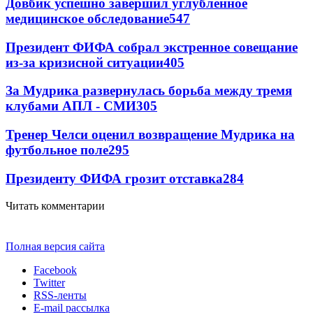
Довбик успешно завершил углубленное
медицинское обследование
547
Президент ФИФА собрал экстренное совещание
из-за кризисной ситуации
405
За Мудрика развернулась борьба между тремя
клубами АПЛ - СМИ
305
Тренер Челси оценил возвращение Мудрика на
футбольное поле
295
Президенту ФИФА грозит отставка
284
Читать комментарии
Полная версия сайта
Facebook
Twitter
RSS-ленты
E-mail рассылка