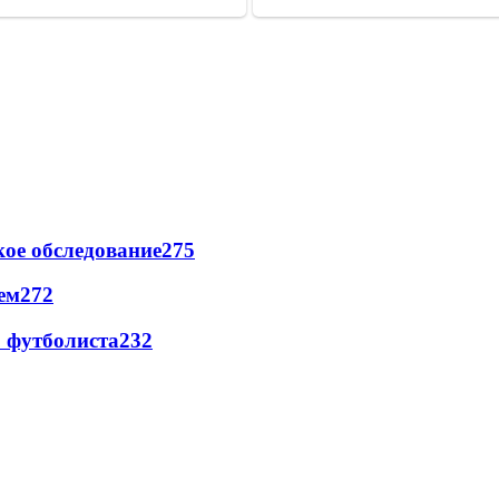
ое обследование
275
ем
272
о футболиста
232