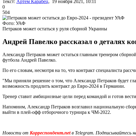
Текст:
Артем Карабец
, 19 ноября 2021, 10:11
0
504
Фото: УАФ
Петраков может остаться у руля сборной Украины
Андрей Павелко рассказал о деталях ко
Александр Петраков может остаться главным тренером сборно
футбола Андрей Павелко.
По его словам, несмотря на то, что контракт специалиста расс
"Мы приняли решение о том, что Александр Петраков будет гл
возможность продлить контракт до Евро-2024 в Германии.
Тренер ставит амбициозные цели перед командой и готов вести 
Напомним, Александр Петраков возглавил национальную сборну
выйти в плей-офф отборочного турнира к ЧМ-2022.
Новости от
Корреспондент.net
в Telegram. Подписывайтесь н