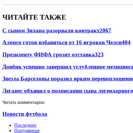
ЧИТАЙТЕ ТАКЖЕ
С сыном Зидана разорвали контракт
2067
Алонсо готов избавиться от 16 игроков Челси
404
Президенту ФИФА грозит отставка
323
Довбик успешно завершил углубленное медицинск
Звезда Барселоны поразил ярким перевоплощени
Леганес объявил о подписании сына легендарног
Читать комментарии
Новости футбола
Последние
Популярные