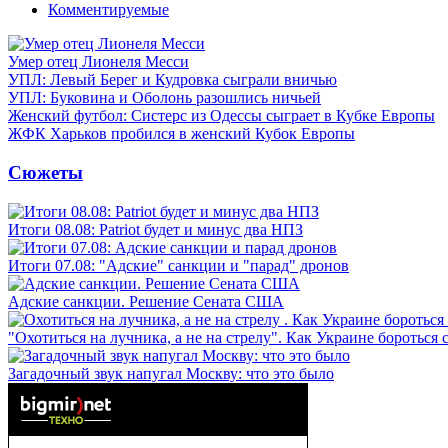
Комментируемые
Умер отец Лионеля Месси
УПЛ: Левый Берег и Кудровка сыграли вничью
УПЛ: Буковина и Оболонь разошлись ничьей
Женский футбол: Систерс из Одессы сыграет в Кубке Европы
ЖФК Харьков пробился в женский Кубок Европы
Сюжеты
Итоги 08.08: Patriot будет и минус два НПЗ
Итоги 07.08: "Адские" санкции и "парад" дронов
Адские санкции. Решение Сената США
"Охотиться на лучника, а не на стрелу". Как Украине бороться 
Загадочный звук напугал Москву: что это было