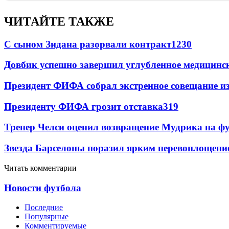
ЧИТАЙТЕ ТАКЖЕ
С сыном Зидана разорвали контракт
1230
Довбик успешно завершил углубленное медицинск
Президент ФИФА собрал экстренное совещание из
Президенту ФИФА грозит отставка
319
Тренер Челси оценил возвращение Мудрика на фу
Звезда Барселоны поразил ярким перевоплощени
Читать комментарии
Новости футбола
Последние
Популярные
Комментируемые