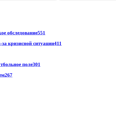
ое обследование
551
-за кризисной ситуации
411
тбольное поле
301
ем
267