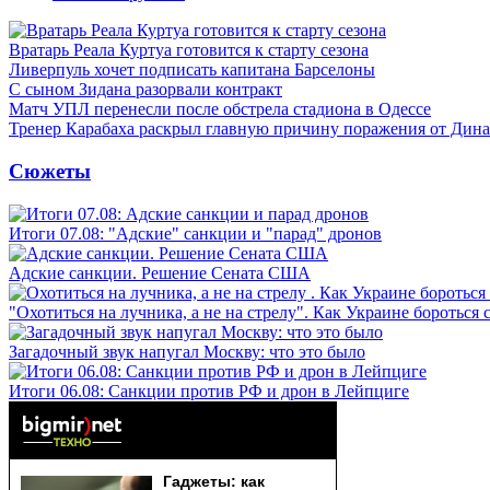
Вратарь Реала Куртуа готовится к старту сезона
Ливерпуль хочет подписать капитана Барселоны
С сыном Зидана разорвали контракт
Матч УПЛ перенесли после обстрела стадиона в Одессе
Тренер Карабаха раскрыл главную причину поражения от Дин
Сюжеты
Итоги 07.08: "Адские" санкции и "парад" дронов
Адские санкции. Решение Сената США
"Охотиться на лучника, а не на стрелу". Как Украине бороться 
Загадочный звук напугал Москву: что это было
Итоги 06.08: Санкции против РФ и дрон в Лейпциге