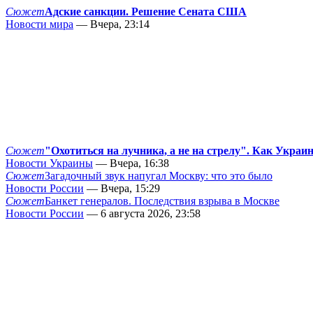
Сюжет
Адские санкции. Решение Сената США
Новости мира
— Вчера, 23:14
Сюжет
"Охотиться на лучника, а не на стрелу". Как Украи
Новости Украины
— Вчера, 16:38
Сюжет
Загадочный звук напугал Москву: что это было
Новости России
— Вчера, 15:29
Сюжет
Банкет генералов. Последствия взрыва в Москве
Новости России
— 6 августа 2026, 23:58