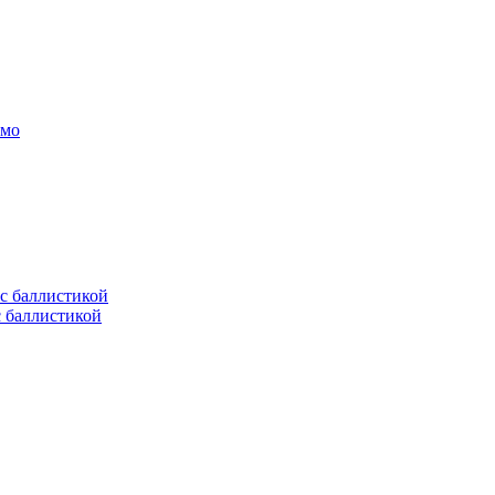
амо
с баллистикой