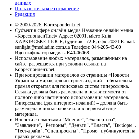
данных
Пользовательское соглашение
Редакция
© 2000-2026, Korrespondent.net
Субъект в сфере онлайн-медиа Название онлайн-медиа -
«КореспонденТ.net» Адрес: 02091, місто Київ,
ХАРКІВСЬКЕ ШОСЕ, будинок 172-Б, офіс 208/1 E-mail:
sunlight@mediadim.com.ua
Телефон: 044-205-43-00
Идентификатор медиа - R40-06068
Использование любых материалов, размещённых на
сайте, разрешается при условии ссылки на
Корреспондент.net.
При копировании материалов со страницы «Новости
Украины и мира», для интернет-изданий – обязательна
прямая открытая для поисковых систем гиперссылка.
Ссылка должна быть размещена в независимости от
полного либо частичного использования материалов.
Гиперссылка (для интернет- изданий) – должна быть
размещена в подзаголовке или в первом абзаце
материала.
Новости с пометками "Мнение", "Экспертиза",
"Заявление", "Регионы", "Деньги", "Власть", "Выборы",
"Тест-драйв", "Спецпроекты", "Промо" публикуются на
правах рекламы.