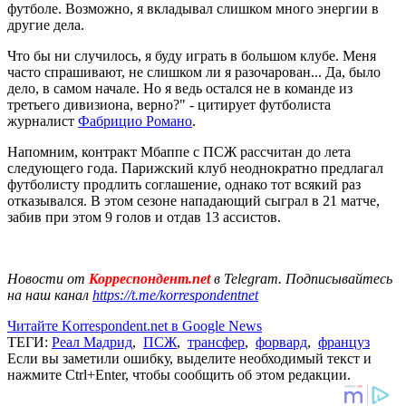
футболе. Возможно, я вкладывал слишком много энергии в
другие дела.
Что бы ни случилось, я буду играть в большом клубе. Меня
часто спрашивают, не слишком ли я разочарован... Да, было
дело, в самом начале. Но я ведь остался не в команде из
третьего дивизиона, верно?" - цитирует футболиста
журналист
Фабрицио Романо
.
Напомним, контракт Мбаппе с ПСЖ рассчитан до лета
следующего года. Парижский клуб неоднократно предлагал
футболисту продлить соглашение, однако тот всякий раз
отказывался. В этом сезоне нападающий сыграл в 21 матче,
забив при этом 9 голов и отдав 13 ассистов.
Новости от
Корреспондент.net
в Telegram. Подписывайтесь
на наш канал
https://t.me/korrespondentnet
Читайте Korrespondent.net в Google News
ТЕГИ:
Реал Мадрид
,
ПСЖ
,
трансфер
,
форвард
,
француз
Если вы заметили ошибку, выделите необходимый текст и
нажмите Ctrl+Enter, чтобы сообщить об этом редакции.