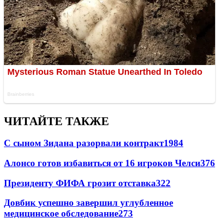
ЧИТАЙТЕ ТАКЖЕ
С сыном Зидана разорвали контракт
1984
Алонсо готов избавиться от 16 игроков Челси
376
Президенту ФИФА грозит отставка
322
Довбик успешно завершил углубленное
медицинское обследование
273