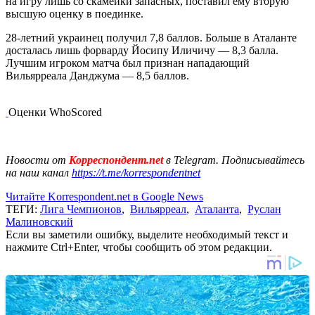
на игру лишь со скамейки запасных, поставил ему вторую
высшую оценку в поединке.
28-летний украинец получил 7,8 баллов. Больше в Аталанте
досталась лишь форварду Йосипу Иличичу — 8,3 балла.
Лучшим игроком матча был признан нападающий
Вильярреала Данджума — 8,5 баллов.
Оценки WhoScored
Новости от
Корреспондент.net
в Telegram. Подписывайтесь
на наш канал
https://t.me/korrespondentnet
Читайте Korrespondent.net в Google News
ТЕГИ:
Лига Чемпионов
,
Вильярреал
,
Аталанта
,
Руслан
Малиновский
Если вы заметили ошибку, выделите необходимый текст и
нажмите Ctrl+Enter, чтобы сообщить об этом редакции.