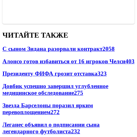
ЧИТАЙТЕ ТАКЖЕ
С сыном Зидана разорвали контракт
2058
Алонсо готов избавиться от 16 игроков Челси
403
Президенту ФИФА грозит отставка
323
Довбик успешно завершил углубленное
медицинское обследование
275
Звезда Барселоны поразил ярким
перевоплощением
272
Леганес объявил о подписании сына
легендарного футболиста
232