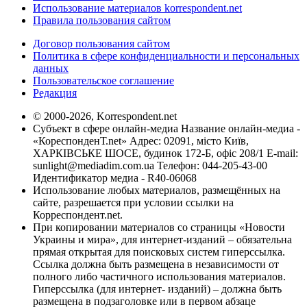
Использование материалов korrespondent.net
Правила пользования сайтом
Договор пользования сайтом
Политика в сфере конфиденциальности и персональных
данных
Пользовательское соглашение
Редакция
© 2000-2026, Korrespondent.net
Субъект в сфере онлайн-медиа Название онлайн-медиа -
«КореспонденТ.net» Адрес: 02091, місто Київ,
ХАРКІВСЬКЕ ШОСЕ, будинок 172-Б, офіс 208/1 E-mail:
sunlight@mediadim.com.ua
Телефон: 044-205-43-00
Идентификатор медиа - R40-06068
Использование любых материалов, размещённых на
сайте, разрешается при условии ссылки на
Корреспондент.net.
При копировании материалов со страницы «Новости
Украины и мира», для интернет-изданий – обязательна
прямая открытая для поисковых систем гиперссылка.
Ссылка должна быть размещена в независимости от
полного либо частичного использования материалов.
Гиперссылка (для интернет- изданий) – должна быть
размещена в подзаголовке или в первом абзаце