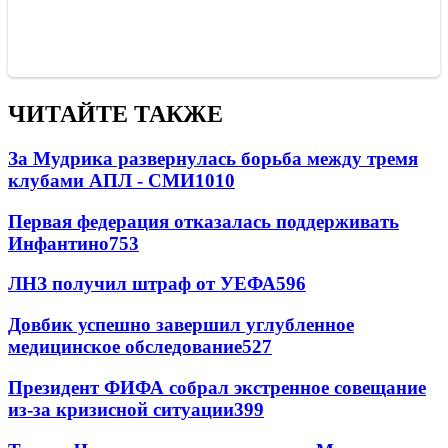
ЧИТАЙТЕ ТАКЖЕ
За Мудрика развернулась борьба между тремя
клубами АПЛ - СМИ
1010
Первая федерация отказалась поддерживать
Инфантино
753
ЛНЗ получил штраф от УЕФА
596
Довбик успешно завершил углубленное
медицинское обследование
527
Президент ФИФА собрал экстренное совещание
из-за кризисной ситуации
399