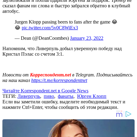
заулюлюкали и поблагодарили Юргена за подарок. Тренер не
сказал фанам ни слова и быстро забрался обратно в клубный
автобус.
Jurgen Klopp passing beers to fans after the game 😂
😂
pic.twitter.com/5v0C8WiEx3
— Dean (@DeanCoombes)
January 23, 2022
Напомним, что Ливерпуль добыл уверенную победу над
Кристал Пэлас со счетом 3:1.
Новости от
Корреспондент.net
в Telegram. Подписывайтесь
на наш канал
https://t.me/korrespondentnet
Читайте Korrespondent.net в Google News
ТЕГИ:
Ливерпуль
,
пиво
,
фанаты
,
Юрген Клопп
Если вы заметили ошибку, выделите необходимый текст и
нажмите Ctrl+Enter, чтобы сообщить об этом редакции.