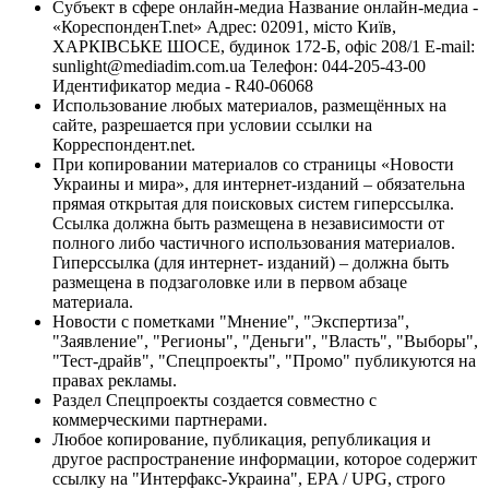
Субъект в сфере онлайн-медиа Название онлайн-медиа -
«КореспонденТ.net» Адрес: 02091, місто Київ,
ХАРКІВСЬКЕ ШОСЕ, будинок 172-Б, офіс 208/1 E-mail:
sunlight@mediadim.com.ua
Телефон: 044-205-43-00
Идентификатор медиа - R40-06068
Использование любых материалов, размещённых на
сайте, разрешается при условии ссылки на
Корреспондент.net.
При копировании материалов со страницы «Новости
Украины и мира», для интернет-изданий – обязательна
прямая открытая для поисковых систем гиперссылка.
Ссылка должна быть размещена в независимости от
полного либо частичного использования материалов.
Гиперссылка (для интернет- изданий) – должна быть
размещена в подзаголовке или в первом абзаце
материала.
Новости с пометками "Мнение", "Экспертиза",
"Заявление", "Регионы", "Деньги", "Власть", "Выборы",
"Тест-драйв", "Спецпроекты", "Промо" публикуются на
правах рекламы.
Раздел Спецпроекты создается совместно с
коммерческими партнерами.
Любое копирование, публикация, републикация и
другое распространение информации, которое содержит
ссылку на "Интерфакс-Украина", EPA / UPG, строго