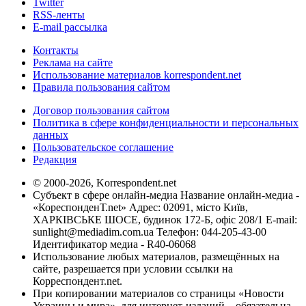
Twitter
RSS-ленты
E-mail рассылка
Контакты
Реклама на сайте
Использование материалов korrespondent.net
Правила пользования сайтом
Договор пользования сайтом
Политика в сфере конфиденциальности и персональных
данных
Пользовательское соглашение
Редакция
© 2000-2026, Korrespondent.net
Субъект в сфере онлайн-медиа Название онлайн-медиа -
«КореспонденТ.net» Адрес: 02091, місто Київ,
ХАРКІВСЬКЕ ШОСЕ, будинок 172-Б, офіс 208/1 E-mail:
sunlight@mediadim.com.ua
Телефон: 044-205-43-00
Идентификатор медиа - R40-06068
Использование любых материалов, размещённых на
сайте, разрешается при условии ссылки на
Корреспондент.net.
При копировании материалов со страницы «Новости
Украины и мира», для интернет-изданий – обязательна