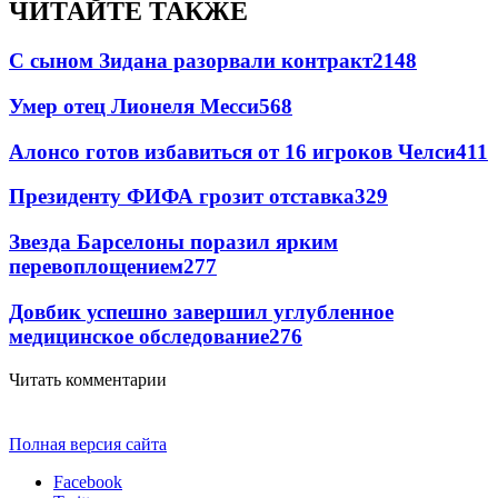
ЧИТАЙТЕ ТАКЖЕ
С сыном Зидана разорвали контракт
2148
Умер отец Лионеля Месси
568
Алонсо готов избавиться от 16 игроков Челси
411
Президенту ФИФА грозит отставка
329
Звезда Барселоны поразил ярким
перевоплощением
277
Довбик успешно завершил углубленное
медицинское обследование
276
Читать комментарии
Полная версия сайта
Facebook