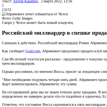
Текст:
Артем Карабец
, 2 марта 2022, 12:56
1
13151
Фото: Getty Images
Скоро у Челси может быть новый владелец
Российский миллиардер в спешке прода
Санкции в действии. Российский миллиардер Роман Абрамович
Как сообщает
Goal.com
, Абрамович предложил продать клуб ш
Сам 86-летний толстосум рассказал - предложение о покупке о
трем миллиардерам.
Однако россиянин, по мнению Висса, просит за лондонцев сл
"Мне необходимо подумать четыре-пять дней. Абрамович просит
будет компенсировать Абрамовичу эту сумму.
На сегодняшний день мы не знаем точную цену продажи. Я вполн
определенно не намерен делать что-то подобное в одиночку. Ес
Отметим, что состояние Висса оценивается в пять миллиардов 