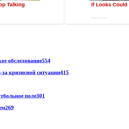
ое обследование
554
-за кризисной ситуации
415
тбольное поле
301
ем
269