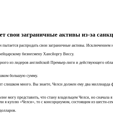
ет свои заграничные активы из-за санкц
 пытается распродать свои заграничные активы. Исключением н
вейцарскому бизнесмену Хансйоргу Виссу.
дного из лидеров английской Премьер-лиги и действующего обла
ишком большую сумму.
 слишком много. Вы знаете, Челси должен ему два миллиарда фу
е могу представить, что стану владельцем Челси, но сначала я 
ли я куплю «Челси», то с консорциумом, состоящим из шести-сем
долларов.