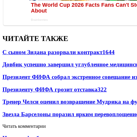
ЧИТАЙТЕ ТАКЖЕ
С сыном Зидана разорвали контракт
1644
Довбик успешно завершил углубленное медицинск
Президент ФИФА собрал экстренное совещание из
Президенту ФИФА грозит отставка
322
Тренер Челси оценил возвращение Мудрика на фу
Звезда Барселоны поразил ярким перевоплощени
Читать комментарии