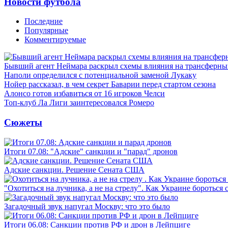
Новости футбола
Последние
Популярные
Комментируемые
Бывший агент Неймара раскрыл схемы влияния на трансферн
Наполи определился с потенциальной заменой Лукаку
Нойер рассказал, в чем секрет Баварии перед стартом сезона
Алонсо готов избавиться от 16 игроков Челси
Топ-клуб Ла Лиги заинтересовался Ромеро
Сюжеты
Итоги 07.08: "Адские" санкции и "парад" дронов
Адские санкции. Решение Сената США
"Охотиться на лучника, а не на стрелу". Как Украине бороться 
Загадочный звук напугал Москву: что это было
Итоги 06.08: Санкции против РФ и дрон в Лейпциге