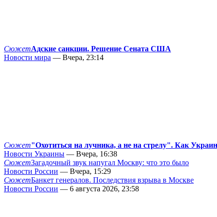
Сюжет
Адские санкции. Решение Сената США
Новости мира
— Вчера, 23:14
Сюжет
"Охотиться на лучника, а не на стрелу". Как Украи
Новости Украины
— Вчера, 16:38
Сюжет
Загадочный звук напугал Москву: что это было
Новости России
— Вчера, 15:29
Сюжет
Банкет генералов. Последствия взрыва в Москве
Новости России
— 6 августа 2026, 23:58