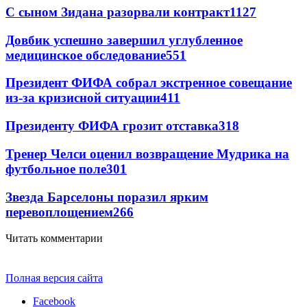
С сыном Зидана разорвали контракт
1127
Довбик успешно завершил углубленное
медицинское обследование
551
Президент ФИФА собрал экстренное совещание
из-за кризисной ситуации
411
Президенту ФИФА грозит отставка
318
Тренер Челси оценил возвращение Мудрика на
футбольное поле
301
Звезда Барселоны поразил ярким
перевоплощением
266
Читать комментарии
Полная версия сайта
Facebook