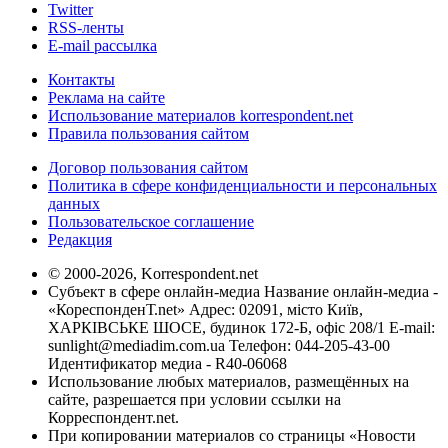
Twitter
RSS-ленты
E-mail рассылка
Контакты
Реклама на сайте
Использование материалов korrespondent.net
Правила пользования сайтом
Договор пользования сайтом
Политика в сфере конфиденциальности и персональных
данных
Пользовательское соглашение
Редакция
© 2000-2026, Korrespondent.net
Субъект в сфере онлайн-медиа Название онлайн-медиа -
«КореспонденТ.net» Адрес: 02091, місто Київ,
ХАРКІВСЬКЕ ШОСЕ, будинок 172-Б, офіс 208/1 E-mail:
sunlight@mediadim.com.ua
Телефон: 044-205-43-00
Идентификатор медиа - R40-06068
Использование любых материалов, размещённых на
сайте, разрешается при условии ссылки на
Корреспондент.net.
При копировании материалов со страницы «Новости