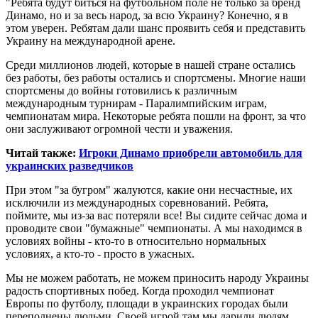
"Ребята будут биться на футбольном поле не только за бренд
Динамо, но и за весь народ, за всю Украину? Конечно, я в
этом уверен. Ребятам дали шанс проявить себя и представить
Украину на международной арене.
Среди миллионов людей, которые в нашей стране остались
без работы, без работы остались и спортсмены. Многие наши
спортсмены до войны готовились к различным
международным турнирам - Паралимпийским играм,
чемпионатам мира. Некоторые ребята пошли на фронт, за что
они заслуживают огромной чести и уважения.
Читай также:
Игроки Динамо приобрели автомобиль для
украинских разведчиков
При этом "за бугром" жалуются, какие они несчастные, их
исключили из международных соревнований. Ребята,
поймите, мы из-за вас потеряли все! Вы сидите сейчас дома и
проводите свои "бумажные" чемпионаты. А мы находимся в
условиях войны - кто-то в относительно нормальных
условиях, а кто-то - просто в ужасных.
Мы не можем работать, не можем приносить народу Украины
радость спортивных побед. Когда проходил чемпионат
Европы по футболу, площади в украинских городах были
переполнены людьми. Своей игрой там мы дарили людям