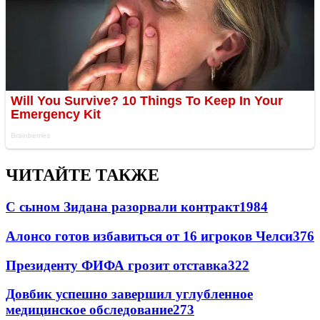
ЧИТАЙТЕ ТАКЖЕ
С сыном Зидана разорвали контракт
1984
Алонсо готов избавиться от 16 игроков Челси
376
Президенту ФИФА грозит отставка
322
Довбик успешно завершил углубленное
медицинское обследование
273