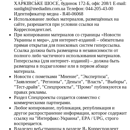
ХАРКІВСЬКЕ ШОСЕ, будинок 172-Б, офіс 208/1 E-mail:
sunlight@mediadim.com.ua
Телефон: 044-205-43-00
Идентификатор медиа - R40-06068
Использование любых материалов, размещённых на
сайте, разрешается при условии ссылки на
Корреспондент.net.
При копировании материалов со страницы «Новости
Украины и мира», для интернет-изданий – обязательна
прямая открытая для поисковых систем гиперссылка.
Ссылка должна быть размещена в независимости от
полного либо частичного использования материалов.
Гиперссылка (для интернет- изданий) – должна быть
размещена в подзаголовке или в первом абзаце
материала.
Новости с пометками "Мнение", "Экспертиза",
"Заявление", "Регионы", "Деньги", "Власть", "Выборы",
"Тест-драйв", "Спецпроекты", "Промо" публикуются на
правах рекламы.
Раздел Спецпроекты создается совместно с
коммерческими партнерами.
Любое копирование, публикация, републикация и
другое распространение информации, которое содержит
ссылку на "Интерфакс-Украина", EPA / UPG, строго
воспрещается.
Владелец веб-страницы в разделе Я- Корреспондент