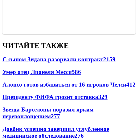
ЧИТАЙТЕ ТАКЖЕ
С сыном Зидана разорвали контракт
2159
Умер отец Лионеля Месси
586
Алонсо готов избавиться от 16 игроков Челси
412
Президенту ФИФА грозит отставка
329
Звезда Барселоны поразил ярким
перевоплощением
277
Довбик успешно завершил углубленное
медицинское обследование
276