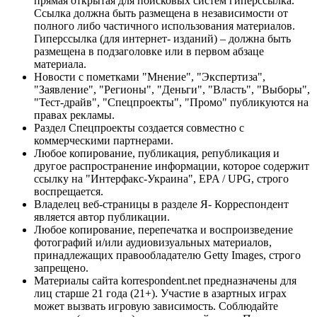
прямая открытая для поисковых систем гиперссылка.
Ссылка должна быть размещена в независимости от
полного либо частичного использования материалов.
Гиперссылка (для интернет- изданий) – должна быть
размещена в подзаголовке или в первом абзаце
материала.
Новости с пометками "Мнение", "Экспертиза",
"Заявление", "Регионы", "Деньги", "Власть", "Выборы",
"Тест-драйв", "Спецпроекты", "Промо" публикуются на
правах рекламы.
Раздел Спецпроекты создается совместно с
коммерческими партнерами.
Любое копирование, публикация, републикация и
другое распространение информации, которое содержит
ссылку на "Интерфакс-Украина", EPA / UPG, строго
воспрещается.
Владелец веб-страницы в разделе Я- Корреспондент
является автор публикации.
Любое копирование, перепечатка и воспроизведение
фотографий и/или аудиовизуальных материалов,
принадлежащих правообладателю Getty Images, строго
запрещено.
Материалы сайта korrespondent.net предназначены для
лиц старше 21 года (21+). Участие в азартных играх
может вызвать игровую зависимость. Соблюдайте