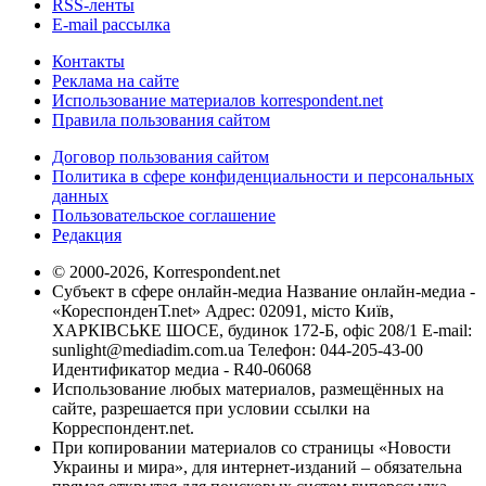
RSS-ленты
E-mail рассылка
Контакты
Реклама на сайте
Использование материалов korrespondent.net
Правила пользования сайтом
Договор пользования сайтом
Политика в сфере конфиденциальности и персональных
данных
Пользовательское соглашение
Редакция
© 2000-2026, Korrespondent.net
Субъект в сфере онлайн-медиа Название онлайн-медиа -
«КореспонденТ.net» Адрес: 02091, місто Київ,
ХАРКІВСЬКЕ ШОСЕ, будинок 172-Б, офіс 208/1 E-mail:
sunlight@mediadim.com.ua
Телефон: 044-205-43-00
Идентификатор медиа - R40-06068
Использование любых материалов, размещённых на
сайте, разрешается при условии ссылки на
Корреспондент.net.
При копировании материалов со страницы «Новости
Украины и мира», для интернет-изданий – обязательна