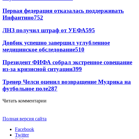
Первая федерация отказалась поддерживать
Инфантино
752
ЛНЗ получил штраф от УЕФА
595
Довбик успешно завершил углубленное
медицинское обследование
510
Президент ФИФА собрал экстренное совещание
из-за кризисной ситуации
399
Тренер Челси оценил возвращение Мудрика на
футбольное поле
287
Читать комментарии
Полная версия сайта
Facebook
Twitter