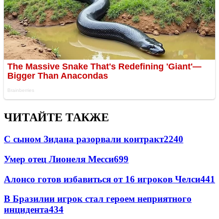
ЧИТАЙТЕ ТАКЖЕ
С сыном Зидана разорвали контракт
2240
Умер отец Лионеля Месси
699
Алонсо готов избавиться от 16 игроков Челси
441
В Бразилии игрок стал героем неприятного
инцидента
434