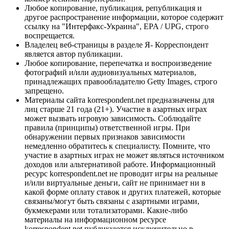
Любое копирование, публикация, републикация и
другое распространение информации, которое содержит
ссылку на "Интерфакс-Украина", EPA / UPG, строго
воспрещается.
Владелец веб-страницы в разделе Я- Корреспондент
является автор публикации.
Любое копирование, перепечатка и воспроизведение
фотографий и/или аудиовизуальных материалов,
принадлежащих правообладателю Getty Images, строго
запрещено.
Материалы сайта korrespondent.net предназначены для
лиц старше 21 года (21+). Участие в азартных играх
может вызвать игровую зависимость. Соблюдайте
правила (принципы) ответственной игры. При
обнаружении первых признаков зависимости
немедленно обратитесь к специалисту. Помните, что
участие в азартных играх не может являться источником
доходов или альтернативой работе. Информационный
ресурс korrespondent.net не проводит игры на реальные
и/или виртуальные деньги, сайт не принимает ни в
какой форме оплату ставок и других платежей, которые
связаны/могут быть связаны с азартными играми,
букмекерами или тотализаторами. Какие-либо
материалы на информационном ресурсе
korrespondent.net публикуются исключительно в