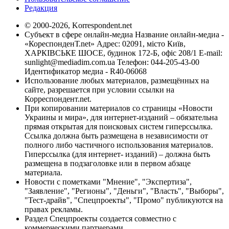
Редакция
© 2000-2026, Korrespondent.net
Субъект в сфере онлайн-медиа Название онлайн-медиа -
«КореспонденТ.net» Адрес: 02091, місто Київ,
ХАРКІВСЬКЕ ШОСЕ, будинок 172-Б, офіс 208/1 E-mail:
sunlight@mediadim.com.ua
Телефон: 044-205-43-00
Идентификатор медиа - R40-06068
Использование любых материалов, размещённых на
сайте, разрешается при условии ссылки на
Корреспондент.net.
При копировании материалов со страницы «Новости
Украины и мира», для интернет-изданий – обязательна
прямая открытая для поисковых систем гиперссылка.
Ссылка должна быть размещена в независимости от
полного либо частичного использования материалов.
Гиперссылка (для интернет- изданий) – должна быть
размещена в подзаголовке или в первом абзаце
материала.
Новости с пометками "Мнение", "Экспертиза",
"Заявление", "Регионы", "Деньги", "Власть", "Выборы",
"Тест-драйв", "Спецпроекты", "Промо" публикуются на
правах рекламы.
Раздел Спецпроекты создается совместно с
коммерческими партнерами.