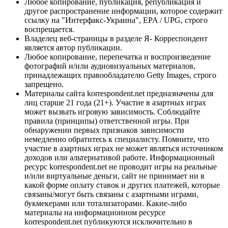
Любое копирование, публикация, републикация и
другое распространение информации, которое содержит
ссылку на "Интерфакс-Украина", EPA / UPG, строго
воспрещается.
Владелец веб-страницы в разделе Я- Корреспондент
является автор публикации.
Любое копирование, перепечатка и воспроизведение
фотографий и/или аудиовизуальных материалов,
принадлежащих правообладателю Getty Images, строго
запрещено.
Материалы сайта korrespondent.net предназначены для
лиц старше 21 года (21+). Участие в азартных играх
может вызвать игровую зависимость. Соблюдайте
правила (принципы) ответственной игры. При
обнаружении первых признаков зависимости
немедленно обратитесь к специалисту. Помните, что
участие в азартных играх не может являться источником
доходов или альтернативой работе. Информационный
ресурс korrespondent.net не проводит игры на реальные
и/или виртуальные деньги, сайт не принимает ни в
какой форме оплату ставок и других платежей, которые
связаны/могут быть связаны с азартными играми,
букмекерами или тотализаторами. Какие-либо
материалы на информационном ресурсе
korrespondent.net публикуются исключительно в