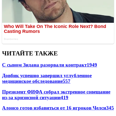
ЧИТАЙТЕ ТАКЖЕ
С сыном Зидана разорвали контракт
1949
Довбик успешно завершил углубленное
медицинское обследование
557
Президент ФИФА собрал экстренное совещание
из-за кризисной ситуации
419
Алонсо готов избавиться от 16 игроков Челси
345