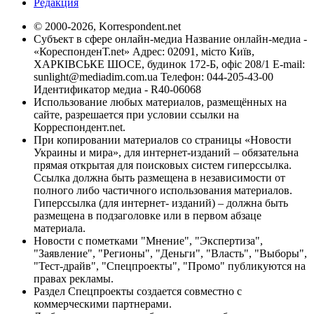
Редакция
© 2000-2026, Korrespondent.net
Субъект в сфере онлайн-медиа Название онлайн-медиа -
«КореспонденТ.net» Адрес: 02091, місто Київ,
ХАРКІВСЬКЕ ШОСЕ, будинок 172-Б, офіс 208/1 E-mail:
sunlight@mediadim.com.ua
Телефон: 044-205-43-00
Идентификатор медиа - R40-06068
Использование любых материалов, размещённых на
сайте, разрешается при условии ссылки на
Корреспондент.net.
При копировании материалов со страницы «Новости
Украины и мира», для интернет-изданий – обязательна
прямая открытая для поисковых систем гиперссылка.
Ссылка должна быть размещена в независимости от
полного либо частичного использования материалов.
Гиперссылка (для интернет- изданий) – должна быть
размещена в подзаголовке или в первом абзаце
материала.
Новости с пометками "Мнение", "Экспертиза",
"Заявление", "Регионы", "Деньги", "Власть", "Выборы",
"Тест-драйв", "Спецпроекты", "Промо" публикуются на
правах рекламы.
Раздел Спецпроекты создается совместно с
коммерческими партнерами.