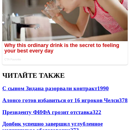
ЧИТАЙТЕ ТАКЖЕ
С сыном Зидана разорвали контракт
1990
Алонсо готов избавиться от 16 игроков Челси
378
Президенту ФИФА грозит отставка
322
Довбик успешно завершил углубленное