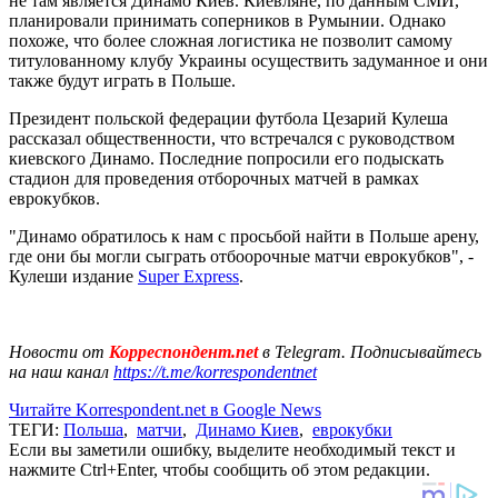
не там является Динамо Киев. Киевляне, по данным СМИ,
планировали принимать соперников в Румынии. Однако
похоже, что более сложная логистика не позволит самому
титулованному клубу Украины осуществить задуманное и они
также будут играть в Польше.
Президент польской федерации футбола Цезарий Кулеша
рассказал общественности, что встречался с руководством
киевского Динамо. Последние попросили его подыскать
стадион для проведения отборочных матчей в рамках
еврокубков.
"Динамо обратилось к нам с просьбой найти в Польше арену,
где они бы могли сыграть отбоорочные матчи еврокубков", -
Кулеши издание
Super Express
.
Новости от
Корреспондент.net
в Telegram. Подписывайтесь
на наш канал
https://t.me/korrespondentnet
Читайте Korrespondent.net в Google News
ТЕГИ:
Польша
,
матчи
,
Динамо Киев
,
еврокубки
Если вы заметили ошибку, выделите необходимый текст и
нажмите Ctrl+Enter, чтобы сообщить об этом редакции.