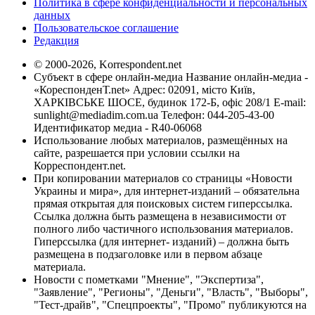
Политика в сфере конфиденциальности и персональных
данных
Пользовательское соглашение
Редакция
© 2000-2026, Korrespondent.net
Субъект в сфере онлайн-медиа Название онлайн-медиа -
«КореспонденТ.net» Адрес: 02091, місто Київ,
ХАРКІВСЬКЕ ШОСЕ, будинок 172-Б, офіс 208/1 E-mail:
sunlight@mediadim.com.ua
Телефон: 044-205-43-00
Идентификатор медиа - R40-06068
Использование любых материалов, размещённых на
сайте, разрешается при условии ссылки на
Корреспондент.net.
При копировании материалов со страницы «Новости
Украины и мира», для интернет-изданий – обязательна
прямая открытая для поисковых систем гиперссылка.
Ссылка должна быть размещена в независимости от
полного либо частичного использования материалов.
Гиперссылка (для интернет- изданий) – должна быть
размещена в подзаголовке или в первом абзаце
материала.
Новости с пометками "Мнение", "Экспертиза",
"Заявление", "Регионы", "Деньги", "Власть", "Выборы",
"Тест-драйв", "Спецпроекты", "Промо" публикуются на