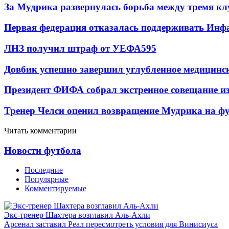
За Мудрика развернулась борьба между тремя 
Первая федерация отказалась поддерживать Инф
ЛНЗ получил штраф от УЕФА
595
Довбик успешно завершил углубленное медицинск
Президент ФИФА собрал экстренное совещание из
Тренер Челси оценил возвращение Мудрика на фу
Читать комментарии
Новости футбола
Последние
Популярные
Комментируемые
Экс-тренер Шахтера возглавил Аль-Ахли
Арсенал заставил Реал пересмотреть условия для Винисиуса