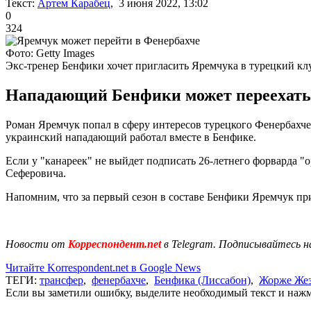
Текст:
Артем Карабец
, 3 июня 2022, 13:02
0
324
Фото: Getty Images
Экс-тренер Бенфики хочет пригласить Яремчука в турецкий кл
Нападающий Бенфики может переехать 
Роман Яремчук попал в сферу интересов турецкого Фенербах
украинский нападающий работал вместе в Бенфике.
Если у "канареек" не выйдет подписать 26-летнего форварда "
Сеферовича.
Напомним, что за первый сезон в составе Бенфики Яремчук прин
Новости от
Корреспондент.net
в Telegram. Подписывайтесь н
Читайте Korrespondent.net в Google News
ТЕГИ:
трансфер
,
фенербахче
,
Бенфика (Лиссабон)
,
Жорже Же
Если вы заметили ошибку, выделите необходимый текст и нажми