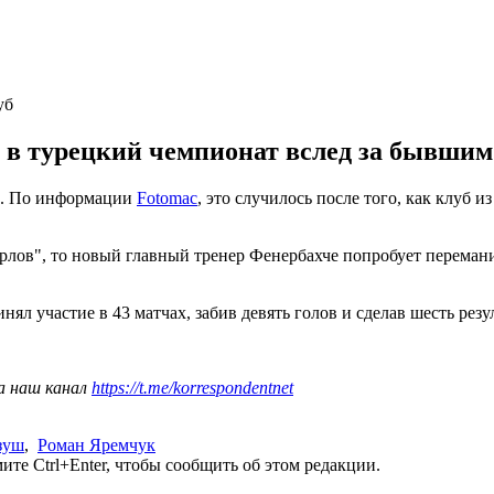
уб
в турецкий чемпионат вслед за бывшим 
че. По информации
Fotomac
, это случилось после того, как клуб 
орлов", то новый главный тренер Фенербахче попробует перемани
ял участие в 43 матчах, забив девять голов и сделав шесть резу
а наш канал
https://t.me/korrespondentnet
зуш
,
Роман Яремчук
те Ctrl+Enter, чтобы сообщить об этом редакции.