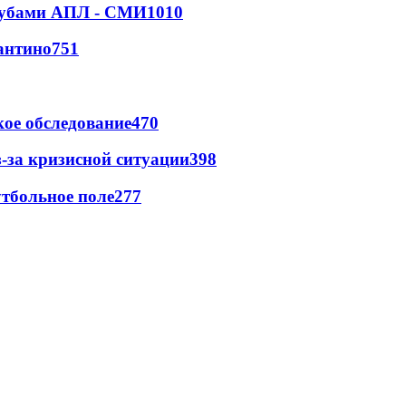
клубами АПЛ - СМИ
1010
антино
751
ое обследование
470
-за кризисной ситуации
398
тбольное поле
277