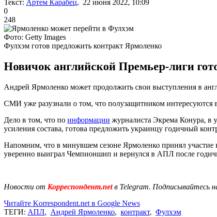
Текст:
Артем Карабец
, 22 июня 2022, 10:09
0
248
Фото: Getty Images
Фулхэм готов предложить контракт Ярмоленко
Новичок английской Премьер-лиги гот
Андрей Ярмоленко может продолжить свои выступления в англ
СМИ уже разузнали о том, что полузащитником интересуются в
Дело в том, что по
информации
журналиста Экрема Конура, в у
усиления состава, готова предложить украинцу годичный конт
Напомним, что в минувшем сезоне Ярмоленко принял участие в 3
уверенно выиграл Чемпионшип и вернулся в АПЛ после годичн
Новости от
Корреспондент.net
в Telegram. Подписывайтесь н
Читайте Korrespondent.net в Google News
ТЕГИ:
АПЛ
,
Андрей Ярмоленко
,
контракт
,
Фулхэм