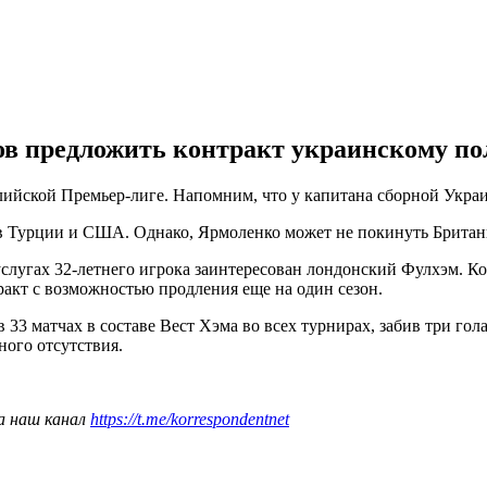
ов предложить контракт украинскому по
ийской Премьер-лиге. Напомним, что у капитана сборной Украи
 Турции и США. Однако, Ярмоленко может не покинуть Британию
слугах 32-летнего игрока заинтересован лондонский Фулхэм. К
ракт с возможностью продления еще на один сезон.
3 матчах в составе Вест Хэма во всех турнирах, забив три гола
ого отсутствия.
а наш канал
https://t.me/korrespondentnet