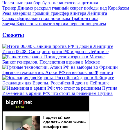
Челси выиграл борьбу за испанского защитника
Тренер Динамо раскрыл главный секрет победы над Карабахом
Реал завершил громкий трансфер вингера Лейпцига
Салах официально стал новичком Трабзонспора
Звезда Барселоны поразил ярким перевоплощением
Сюжеты
Итоги 06.08: Санкции против РФ и дрон в Лейпциге
Банкет генералов. Последствия взрыва в Москве
Грязные технологии. Атаки РФ на выборы во Франции
Эскалация для Европы. Российский дрон в Лейпциге
Изменения в армии РФ: что стоит за решением Путина