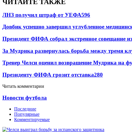
ЧИТАЙТЕ ТАКЖЕ
ЛНЗ получил штраф от УЕФА
596
Довбик успешно завершил углубленное медицинск
Президент ФИФА собрал экстренное совещание из
За Мудрика развернулась борьба между тремя 
Тренер Челси оценил возвращение Мудрика на фу
Президенту ФИФА грозит отставка
280
Читать комментарии
Новости футбола
Последние
Популярные
Комментируемые