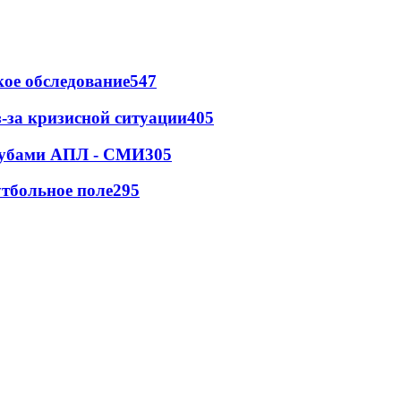
ое обследование
547
-за кризисной ситуации
405
клубами АПЛ - СМИ
305
тбольное поле
295