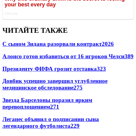
ЧИТАЙТЕ ТАКЖЕ
С сыном Зидана разорвали контракт
2026
Алонсо готов избавиться от 16 игроков Челси
389
Президенту ФИФА грозит отставка
323
Довбик успешно завершил углубленное
медицинское обследование
275
Звезда Барселоны поразил ярким
перевоплощением
271
Леганес объявил о подписании сына
легендарного футболиста
229