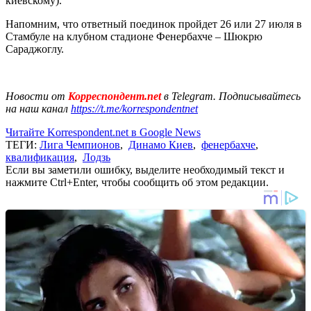
киевскому).
Напомним, что ответный поединок пройдет 26 или 27 июля в
Стамбуле на клубном стадионе Фенербахче – Шюкрю
Сараджоглу.
Новости от
Корреспондент.net
в Telegram. Подписывайтесь
на наш канал
https://t.me/korrespondentnet
Читайте Korrespondent.net в Google News
ТЕГИ:
Лига Чемпионов
,
Динамо Киев
,
фенербахче
,
квалификация
,
Лодзь
Если вы заметили ошибку, выделите необходимый текст и
нажмите Ctrl+Enter, чтобы сообщить об этом редакции.