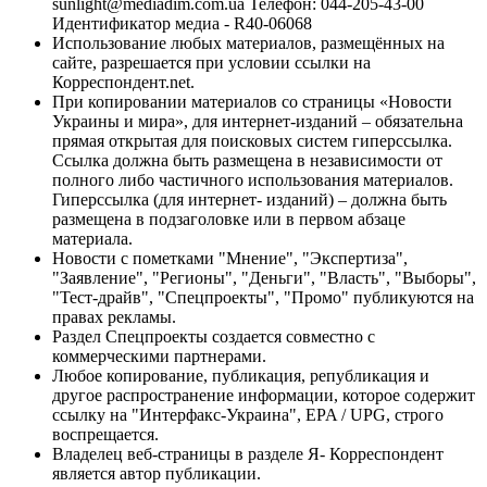
sunlight@mediadim.com.ua
Телефон: 044-205-43-00
Идентификатор медиа - R40-06068
Использование любых материалов, размещённых на
сайте, разрешается при условии ссылки на
Корреспондент.net.
При копировании материалов со страницы «Новости
Украины и мира», для интернет-изданий – обязательна
прямая открытая для поисковых систем гиперссылка.
Ссылка должна быть размещена в независимости от
полного либо частичного использования материалов.
Гиперссылка (для интернет- изданий) – должна быть
размещена в подзаголовке или в первом абзаце
материала.
Новости с пометками "Мнение", "Экспертиза",
"Заявление", "Регионы", "Деньги", "Власть", "Выборы",
"Тест-драйв", "Спецпроекты", "Промо" публикуются на
правах рекламы.
Раздел Спецпроекты создается совместно с
коммерческими партнерами.
Любое копирование, публикация, републикация и
другое распространение информации, которое содержит
ссылку на "Интерфакс-Украина", EPA / UPG, строго
воспрещается.
Владелец веб-страницы в разделе Я- Корреспондент
является автор публикации.