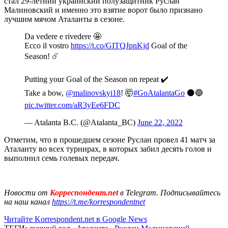
стал 29-летний украинский полузащитник Руслан
Малиновский и именно это взятие ворот было признано
лучшим мячом Аталанты в сезоне.
Da vedere e rivedere 🤩
Ecco il vostro
https://t.co/GITQJpnKjd
Goal of the
Season! ☄️
Putting your Goal of the Season on repeat ✔️
Take a bow,
@malinovskyi18
! 🤯
#GoAtalantaGo
⚫️🔵
pic.twitter.com/aR3yEe6FDC
— Atalanta B.C. (@Atalanta_BC)
June 22, 2022
Отметим, что в прошедшем сезоне Руслан провел 41 матч за
Аталанту во всех турнирах, в которых забил десять голов и
выполнил семь голевых передач.
Новости от
Корреспондент.net
в Telegram. Подписывайтесь
на наш канал
https://t.me/korrespondentnet
Читайте Korrespondent.net в Google News