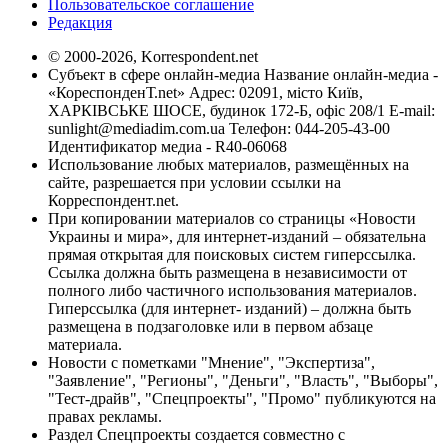
Пользовательское соглашение
Редакция
© 2000-2026, Korrespondent.net
Субъект в сфере онлайн-медиа Название онлайн-медиа -
«КореспонденТ.net» Адрес: 02091, місто Київ,
ХАРКІВСЬКЕ ШОСЕ, будинок 172-Б, офіс 208/1 E-mail:
sunlight@mediadim.com.ua
Телефон: 044-205-43-00
Идентификатор медиа - R40-06068
Использование любых материалов, размещённых на
сайте, разрешается при условии ссылки на
Корреспондент.net.
При копировании материалов со страницы «Новости
Украины и мира», для интернет-изданий – обязательна
прямая открытая для поисковых систем гиперссылка.
Ссылка должна быть размещена в независимости от
полного либо частичного использования материалов.
Гиперссылка (для интернет- изданий) – должна быть
размещена в подзаголовке или в первом абзаце
материала.
Новости с пометками "Мнение", "Экспертиза",
"Заявление", "Регионы", "Деньги", "Власть", "Выборы",
"Тест-драйв", "Спецпроекты", "Промо" публикуются на
правах рекламы.
Раздел Спецпроекты создается совместно с