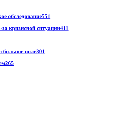
ое обследование
551
-за кризисной ситуации
411
тбольное поле
301
ем
265