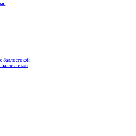
амо
с баллистикой