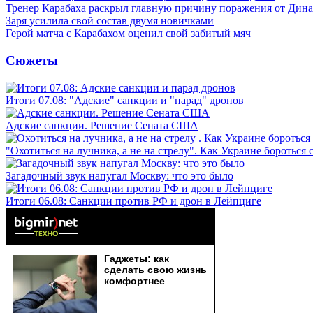
Тренер Карабаха раскрыл главную причину поражения от Дин
Заря усилила свой состав двумя новичками
Герой матча с Карабахом оценил свой забитый мяч
Сюжеты
Итоги 07.08: "Адские" санкции и "парад" дронов
Адские санкции. Решение Сената США
"Охотиться на лучника, а не на стрелу". Как Украине бороться 
Загадочный звук напугал Москву: что это было
Итоги 06.08: Санкции против РФ и дрон в Лейпциге