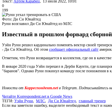
Текст:
Артем Карабец
, 13 июля 2022, 10:01
0
199
Фото: Ди Си Юнайтед
Руни возглавил Ди Си Юнайтед из МЛС
Известный в прошлом форвард сборной
Уэйн Руни решил кардинально поменять вектор своей тренерс
- Ди Си Юнайтед. Об этом
сообщает официальный сайт
америк
Отметим, что Руни возвращается в коллектив, где он в качестве
В январе 2020 года Уэйн перешел в Дерби Каунти, где планиров
"баранов". Однако Руни покинул команду после понижения в к
Новости от
Корреспондент.net
в Telegram. Подписывайтесь н
Читайте Korrespondent.net в Google News
ТЕГИ:
Уэйн Руни
,
МЛС
,
Ди Си Юнайтед
,
главный тренер
Если вы заметили ошибку, выделите необходимый текст и нажми