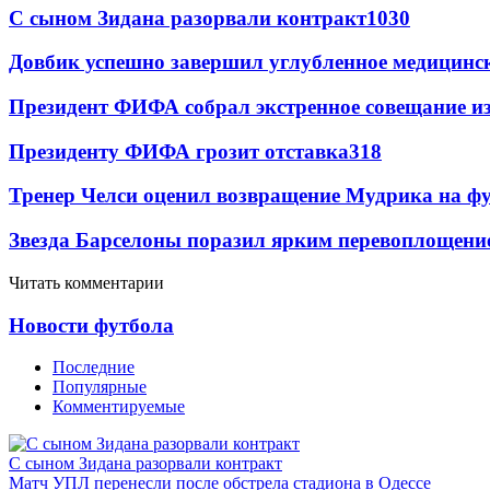
С сыном Зидана разорвали контракт
1030
Довбик успешно завершил углубленное медицинск
Президент ФИФА собрал экстренное совещание из
Президенту ФИФА грозит отставка
318
Тренер Челси оценил возвращение Мудрика на фу
Звезда Барселоны поразил ярким перевоплощени
Читать комментарии
Новости футбола
Последние
Популярные
Комментируемые
С сыном Зидана разорвали контракт
Матч УПЛ перенесли после обстрела стадиона в Одессе