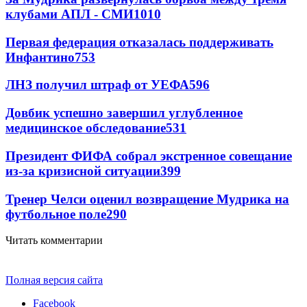
клубами АПЛ - СМИ
1010
Первая федерация отказалась поддерживать
Инфантино
753
ЛНЗ получил штраф от УЕФА
596
Довбик успешно завершил углубленное
медицинское обследование
531
Президент ФИФА собрал экстренное совещание
из-за кризисной ситуации
399
Тренер Челси оценил возвращение Мудрика на
футбольное поле
290
Читать комментарии
Полная версия сайта
Facebook