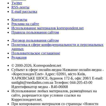
Twitter
RSS-ленты
E-mail рассылка
Контакты
Реклама на сайте
Использование материалов korrespondent.net
Правила пользования сайтом
Договор пользования сайтом
Политика в сфере конфиденциальности и персональных
данных
Пользовательское соглашение
Редакция
© 2000-2026, Korrespondent.net
Субъект в сфере онлайн-медиа Название онлайн-медиа -
«КореспонденТ.net» Адрес: 02091, місто Київ,
ХАРКІВСЬКЕ ШОСЕ, будинок 172-Б, офіс 208/1 E-mail:
sunlight@mediadim.com.ua
Телефон: 044-205-43-00
Идентификатор медиа - R40-06068
Использование любых материалов, размещённых на
сайте, разрешается при условии ссылки на
Корреспондент.net.
При копировании материалов со страницы «Новости