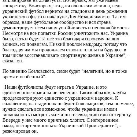
запланирован на 23 августа. Во-первых, мы уже имеем
конкретику. Во-вторых, эта дата очень символична, ведь
украинский футбол вернется на стадионы в день рождения
украинского флага и накануне Дня Независимости. Таким
образом, наше футбольное сообщество и вся страна
демонстрирует всем нашу устойчивость и непоколебимость.
Несмотря на все попытки России уничтожить нас, Украина
была, есть и будет. И все это благодаря героизму наших
воинов, их подвигам. Низкий поклон каждому, потому что
благодаря им мы продолжаем строить планы на будущее, в
том числе восстанавливать спортивную жизнь в Украине", -
сказал он.
По мнению Козловского, сезон будет "нелегкий, но в то же
время и особенный".
"Наши футболисты будут играть в Украине, и это
единственное правильное решение. Таким образом, клубы
продемонстрируют единство с украинским народом. К
сожалению, на стадионах не будет болельщиков, тем не менее,
нужно сделать все возможное, чтобы украинцы имели
возможность смотреть матчи по телевидению или интернету.
Впереди у нас много приятных хлопот. С нетерпением
ожидаю старт чемпионата Украинской Премьер-лиги", -
резюмировал он.