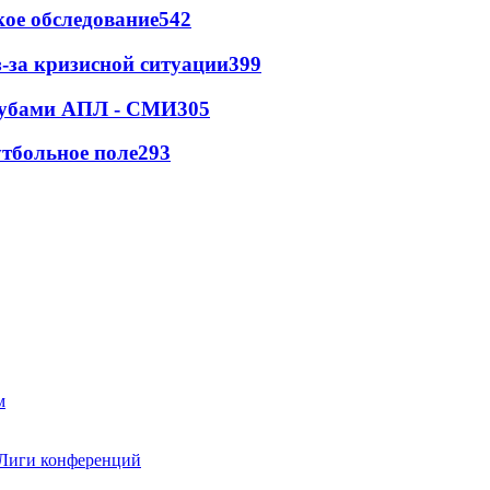
ое обследование
542
-за кризисной ситуации
399
клубами АПЛ - СМИ
305
тбольное поле
293
 Лиги конференций