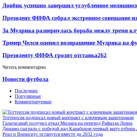
Довбик успешно завершил углубленное медицинск
Президент ФИФА собрал экстренное совещание из
За Мудрика развернулась борьба между тремя 
Тренер Челси оценил возвращение Мудрика на фу
Президенту ФИФА грозит отставка
262
Читать комментарии
Новости футбола
Последние
Популярные
Комментируемые
Тоттенхэм подписал новый контракт с ключевым защитником
Галатасарай получил отказ Милана на переход Рафаэла Леана
Динамо сыграло с победой над Карабахом первый матч отбора
Реал и Винисиус останутся вместе до 2032 года