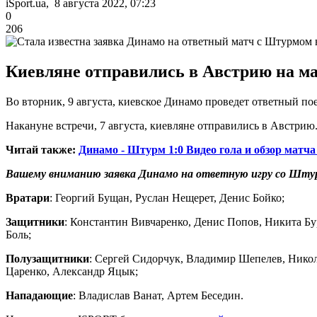
iSport.ua, 8 августа 2022, 07:23
0
206
Киевляне отправились в Австрию на м
Во вторник, 9 августа, киевское Динамо проведет ответный п
Накануне встречи, 7 августа, киевляне отправились в Австрию
Читай также:
Динамо - Штурм 1:0 Видео гола и обзор мат
Вашему вниманию заявка Динамо на ответную игру со Шту
Вратари
: Георгий Бущан, Руслан Нещерет, Денис Бойко;
Защитники
: Константин Вивчаренко, Денис Попов, Никита Б
Боль;
Полузащитники
: Сергей Сидорчук, Владимир Шепелев, Нико
Царенко, Александр Яцык;
Нападающие
: Владислав Ванат, Артем Беседин.