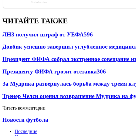
ЧИТАЙТЕ ТАКЖЕ
ЛНЗ получил штраф от УЕФА
596
Довбик успешно завершил углубленное медицинск
Президент ФИФА собрал экстренное совещание из
Президенту ФИФА грозит отставка
306
За Мудрика развернулась борьба между тремя 
Тренер Челси оценил возвращение Мудрика на фу
Читать комментарии
Новости футбола
Последние