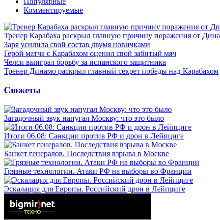
Популярные
Комментируемые
Тренер Карабаха раскрыл главную причину поражения от Дин
Заря усилила свой состав двумя новичками
Герой матча с Карабахом оценил свой забитый мяч
Челси выиграл борьбу за испанского защитника
Тренер Динамо раскрыл главный секрет победы над Карабахом
Сюжеты
Загадочный звук напугал Москву: что это было
Итоги 06.08: Санкции против РФ и дрон в Лейпциге
Банкет генералов. Последствия взрыва в Москве
Грязные технологии. Атаки РФ на выборы во Франции
Эскалация для Европы. Российский дрон в Лейпциге