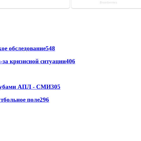
ое обследование
548
-за кризисной ситуации
406
клубами АПЛ - СМИ
305
тбольное поле
296