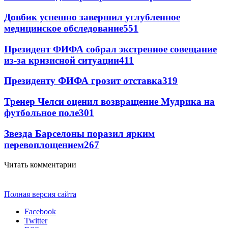
Довбик успешно завершил углубленное
медицинское обследование
551
Президент ФИФА собрал экстренное совещание
из-за кризисной ситуации
411
Президенту ФИФА грозит отставка
319
Тренер Челси оценил возвращение Мудрика на
футбольное поле
301
Звезда Барселоны поразил ярким
перевоплощением
267
Читать комментарии
Полная версия сайта
Facebook
Twitter