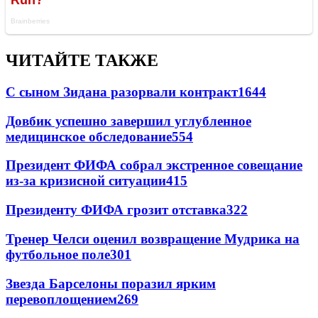
ЧИТАЙТЕ ТАКЖЕ
С сыном Зидана разорвали контракт
1644
Довбик успешно завершил углубленное
медицинское обследование
554
Президент ФИФА собрал экстренное совещание
из-за кризисной ситуации
415
Президенту ФИФА грозит отставка
322
Тренер Челси оценил возвращение Мудрика на
футбольное поле
301
Звезда Барселоны поразил ярким
перевоплощением
269