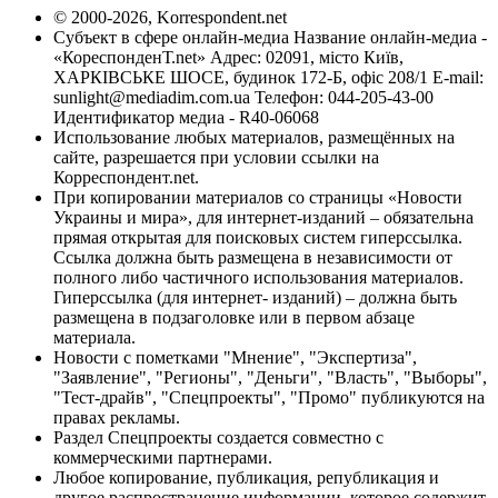
© 2000-2026, Korrespondent.net
Субъект в сфере онлайн-медиа Название онлайн-медиа -
«КореспонденТ.net» Адрес: 02091, місто Київ,
ХАРКІВСЬКЕ ШОСЕ, будинок 172-Б, офіс 208/1 E-mail:
sunlight@mediadim.com.ua
Телефон: 044-205-43-00
Идентификатор медиа - R40-06068
Использование любых материалов, размещённых на
сайте, разрешается при условии ссылки на
Корреспондент.net.
При копировании материалов со страницы «Новости
Украины и мира», для интернет-изданий – обязательна
прямая открытая для поисковых систем гиперссылка.
Ссылка должна быть размещена в независимости от
полного либо частичного использования материалов.
Гиперссылка (для интернет- изданий) – должна быть
размещена в подзаголовке или в первом абзаце
материала.
Новости с пометками "Мнение", "Экспертиза",
"Заявление", "Регионы", "Деньги", "Власть", "Выборы",
"Тест-драйв", "Спецпроекты", "Промо" публикуются на
правах рекламы.
Раздел Спецпроекты создается совместно с
коммерческими партнерами.
Любое копирование, публикация, републикация и
другое распространение информации, которое содержит