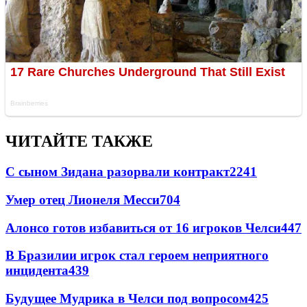
ЧИТАЙТЕ ТАКЖЕ
С сыном Зидана разорвали контракт
2241
Умер отец Лионеля Месси
704
Алонсо готов избавиться от 16 игроков Челси
447
В Бразилии игрок стал героем неприятного
инцидента
439
Будущее Мудрика в Челси под вопросом
425