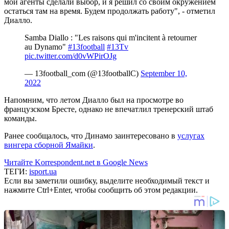
мои агенты сделали выбор, и я решил со своим окружением
остаться там на время. Будем продолжать работу", - отметил
Диалло.
Samba Diallo : "Les raisons qui m'incitent à retourner
au Dynamo"
#13football
#13Tv
pic.twitter.com/d0vWPirOJg
— 13football_com (@13footballC)
September 10,
2022
Напомним, что летом Диалло был на просмотре во
французском Бресте, однако не впечатлил тренерский штаб
команды.
Ранее сообщалось, что Динамо заинтересовано в
услугах
вингера сборной Ямайки
.
Читайте Korrespondent.net в Google News
ТЕГИ:
isport.ua
Если вы заметили ошибку, выделите необходимый текст и
нажмите Ctrl+Enter, чтобы сообщить об этом редакции.