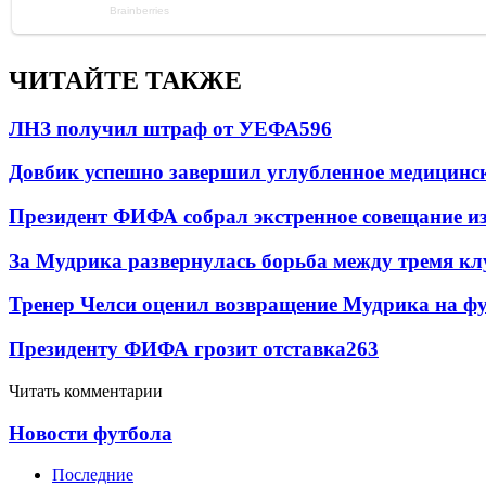
ЧИТАЙТЕ ТАКЖЕ
ЛНЗ получил штраф от УЕФА
596
Довбик успешно завершил углубленное медицинск
Президент ФИФА собрал экстренное совещание из
За Мудрика развернулась борьба между тремя 
Тренер Челси оценил возвращение Мудрика на фу
Президенту ФИФА грозит отставка
263
Читать комментарии
Новости футбола
Последние