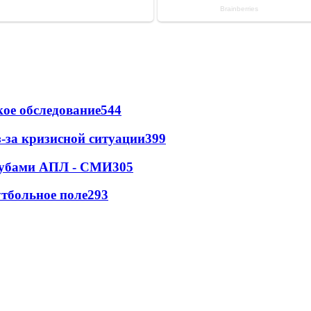
ое обследование
544
-за кризисной ситуации
399
клубами АПЛ - СМИ
305
тбольное поле
293