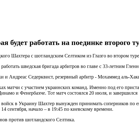
ая будет работать на поединке второго т
кого Шахтера с шотландским Селтиком из Глазго во втором тур
ет работать шведская бригада арбитров во главе с 33-летним Гле
и и Андреас Седерквист, резервный арбитр - Мохаммед аль-Хак
ках матчи с участием украинских команд. Именно под его прист
амо и Фенербахче. Тот матч состоялся 20 июля, и завершился 
 войск в Украину Шахтер вынужден принимать соперников по ев
14 сентября, начало – в 19:45 по киевскому времени.
нов против шотландского Селтика.