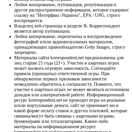
Любое копирование, публикация, републикация и
другое распространение информации, которое содержит
ссылку на "Интерфакс-Украина", EPA / UPG, строго
воспрещается.
Владелец веб-страницы в разделе Я- Корреспондент
является автор публикации.
Любое копирование, перепечатка и воспроизведение
фотографий и/или аудиовизуальных материалов,
принадлежащих правообладателю Getty Images, строго
запрещено.
Материалы сайта korrespondent.net предназначены для
лиц старше 21 года (21+). Участие в азартных играх
может вызвать игровую зависимость. Соблюдайте
правила (принципы) ответственной игры. При
обнаружении первых признаков зависимости
немедленно обратитесь к специалисту. Помните, что
участие в азартных играх не может являться источником
доходов или альтернативой работе. Информационный
ресурс korrespondent.net не проводит игры на реальные
и/или виртуальные деньги, сайт не принимает ни в
какой форме оплату ставок и других платежей, которые
связаны/могут быть связаны с азартными играми,
букмекерами или тотализаторами. Какие-либо
материалы на информационном ресурсе
korrespondent.net публикуются исключительно в