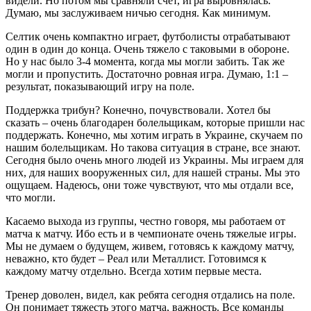
видели. Но потом мы сравняли счет, игра выровнялась.
Думаю, мы заслуживаем ничью сегодня. Как минимум.
Селтик очень компактно играет, футболисты отрабатывают
один в один до конца. Очень тяжело с таковыми в обороне.
Но у нас было 3-4 момента, когда мы могли забить. Так же
могли и пропустить. Достаточно ровная игра. Думаю, 1:1 –
результат, показывающий игру на поле.
Поддержка трибун? Конечно, почувствовали. Хотел бы
сказать – очень благодарен болельщикам, которые пришли нас
поддержать. Конечно, мы хотим играть в Украине, скучаем по
нашим болельщикам. Но такова ситуация в стране, все знают.
Сегодня было очень много людей из Украины. Мы играем для
них, для наших вооруженных сил, для нашей страны. Мы это
ощущаем. Надеюсь, они тоже чувствуют, что мы отдали все,
что могли.
Касаемо выхода из группы, честно говоря, мы работаем от
матча к матчу. Ибо есть и в чемпионате очень тяжелые игры.
Мы не думаем о будущем, живем, готовясь к каждому матчу,
неважно, кто будет – Реал или Металлист. Готовимся к
каждому матчу отдельно. Всегда хотим первые места.
Тренер доволен, видел, как ребята сегодня отдались на поле.
Он понимает тяжесть этого матча, важность. Все команды