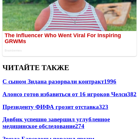
ЧИТАЙТЕ ТАКЖЕ
С сыном Зидана разорвали контракт
1996
Алонсо готов избавиться от 16 игроков Челси
382
Президенту ФИФА грозит отставка
323
Довбик успешно завершил углубленное
медицинское обследование
274
Звезда Барселоны поразил ярким