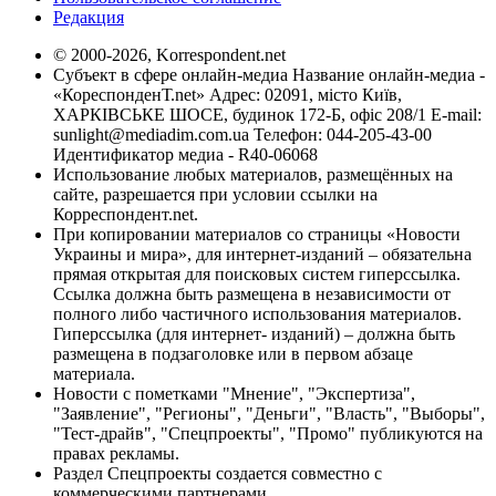
Редакция
© 2000-2026, Korrespondent.net
Субъект в сфере онлайн-медиа Название онлайн-медиа -
«КореспонденТ.net» Адрес: 02091, місто Київ,
ХАРКІВСЬКЕ ШОСЕ, будинок 172-Б, офіс 208/1 E-mail:
sunlight@mediadim.com.ua
Телефон: 044-205-43-00
Идентификатор медиа - R40-06068
Использование любых материалов, размещённых на
сайте, разрешается при условии ссылки на
Корреспондент.net.
При копировании материалов со страницы «Новости
Украины и мира», для интернет-изданий – обязательна
прямая открытая для поисковых систем гиперссылка.
Ссылка должна быть размещена в независимости от
полного либо частичного использования материалов.
Гиперссылка (для интернет- изданий) – должна быть
размещена в подзаголовке или в первом абзаце
материала.
Новости с пометками "Мнение", "Экспертиза",
"Заявление", "Регионы", "Деньги", "Власть", "Выборы",
"Тест-драйв", "Спецпроекты", "Промо" публикуются на
правах рекламы.
Раздел Спецпроекты создается совместно с
коммерческими партнерами.