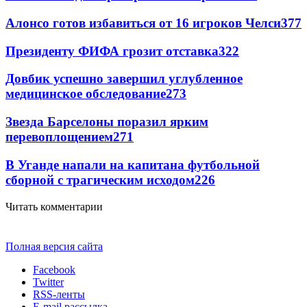
Алонсо готов избавиться от 16 игроков Челси
377
Президенту ФИФА грозит отставка
322
Довбик успешно завершил углубленное
медицинское обследование
273
Звезда Барселоны поразил ярким
перевоплощением
271
В Уганде напали на капитана футбольной
сборной с трагическим исходом
226
Читать комментарии
Полная версия сайта
Facebook
Twitter
RSS-ленты
E-mail рассылка