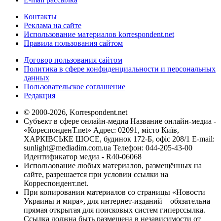
Контакты
Реклама на сайте
Использование материалов korrespondent.net
Правила пользования сайтом
Договор пользования сайтом
Политика в сфере конфиденциальности и персональных
данных
Пользовательское соглашение
Редакция
© 2000-2026, Korrespondent.net
Субъект в сфере онлайн-медиа Название онлайн-медиа -
«КореспонденТ.net» Адрес: 02091, місто Київ,
ХАРКІВСЬКЕ ШОСЕ, будинок 172-Б, офіс 208/1 E-mail:
sunlight@mediadim.com.ua
Телефон: 044-205-43-00
Идентификатор медиа - R40-06068
Использование любых материалов, размещённых на
сайте, разрешается при условии ссылки на
Корреспондент.net.
При копировании материалов со страницы «Новости
Украины и мира», для интернет-изданий – обязательна
прямая открытая для поисковых систем гиперссылка.
Ссылка должна быть размещена в независимости от