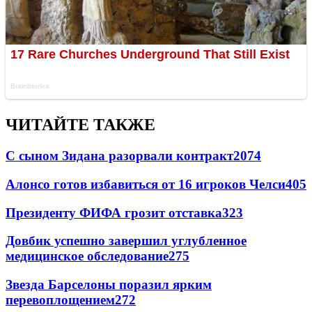
ЧИТАЙТЕ ТАКЖЕ
С сыном Зидана разорвали контракт
2074
Алонсо готов избавиться от 16 игроков Челси
405
Президенту ФИФА грозит отставка
323
Довбик успешно завершил углубленное
медицинское обследование
275
Звезда Барселоны поразил ярким
перевоплощением
272