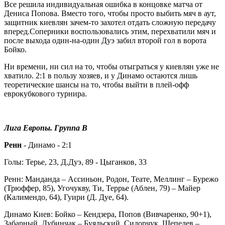
Все решила индивидуальная ошибка в концовке матча от
Дениса Попова. Вместо того, чтобы просто выбить мяч в аут,
защитник киевлян зачем-то захотел отдать сложную передачу
вперед.Соперники воспользовались этим, перехватили мяч и
после выхода один-на-один Дуэ забил второй гол в ворота
Бойко.
Ни времени, ни сил на то, чтобы отыграться у киевлян уже не
хватило. 2:1 в пользу хозяев, и у Динамо остаются лишь
теоретические шансы на то, чтобы выйти в плей-офф
еврокубкового турнира.
Лига Европы. Группа В
Ренн
- Динамо - 2:1
Голы: Терье, 23, Д.Дуэ, 89 - Цыганков, 33
Ренн: Манданда – Ассиньон, Родон, Теате, Меллинг – Бурежо
(Трюффер, 85), Угочукву, Ти, Террье (Аблен, 79) – Майер
(Калимендо, 64), Гуири (Д. Дуе, 64).
Динамо Киев: Бойко – Кендзера, Попов (Вивчаренко, 90+1),
Забарный, Дубинчак – Буяльский, Сидорчук, Шепелев –