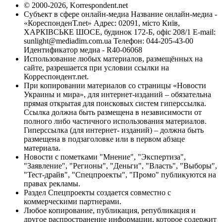
© 2000-2026, Korrespondent.net
Субъект в сфере онлайн-медиа Название онлайн-медиа -
«КореспонденТ.net» Адрес: 02091, місто Київ,
ХАРКІВСЬКЕ ШОСЕ, будинок 172-Б, офіс 208/1 E-mail:
sunlight@mediadim.com.ua
Телефон: 044-205-43-00
Идентификатор медиа - R40-06068
Использование любых материалов, размещённых на
сайте, разрешается при условии ссылки на
Корреспондент.net.
При копировании материалов со страницы «Новости
Украины и мира», для интернет-изданий – обязательна
прямая открытая для поисковых систем гиперссылка.
Ссылка должна быть размещена в независимости от
полного либо частичного использования материалов.
Гиперссылка (для интернет- изданий) – должна быть
размещена в подзаголовке или в первом абзаце
материала.
Новости с пометками "Мнение", "Экспертиза",
"Заявление", "Регионы", "Деньги", "Власть", "Выборы",
"Тест-драйв", "Спецпроекты", "Промо" публикуются на
правах рекламы.
Раздел Спецпроекты создается совместно с
коммерческими партнерами.
Любое копирование, публикация, републикация и
другое распространение информации, которое содержит