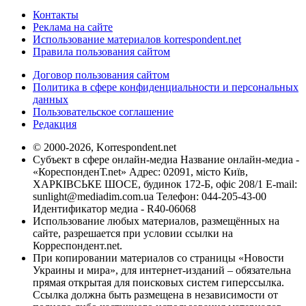
Контакты
Реклама на сайте
Использование материалов korrespondent.net
Правила пользования сайтом
Договор пользования сайтом
Политика в сфере конфиденциальности и персональных
данных
Пользовательское соглашение
Редакция
© 2000-2026, Korrespondent.net
Субъект в сфере онлайн-медиа Название онлайн-медиа -
«КореспонденТ.net» Адрес: 02091, місто Київ,
ХАРКІВСЬКЕ ШОСЕ, будинок 172-Б, офіс 208/1 E-mail:
sunlight@mediadim.com.ua
Телефон: 044-205-43-00
Идентификатор медиа - R40-06068
Использование любых материалов, размещённых на
сайте, разрешается при условии ссылки на
Корреспондент.net.
При копировании материалов со страницы «Новости
Украины и мира», для интернет-изданий – обязательна
прямая открытая для поисковых систем гиперссылка.
Ссылка должна быть размещена в независимости от