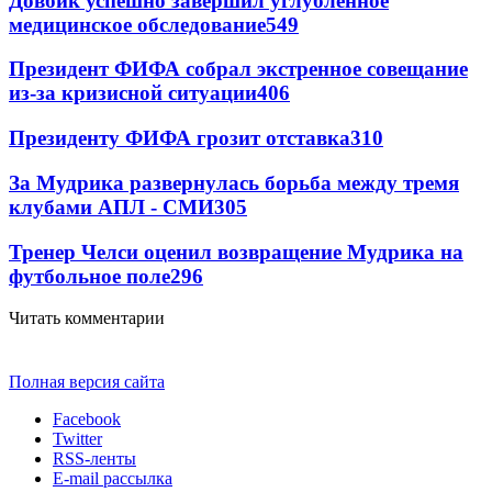
Довбик успешно завершил углубленное
медицинское обследование
549
Президент ФИФА собрал экстренное совещание
из-за кризисной ситуации
406
Президенту ФИФА грозит отставка
310
За Мудрика развернулась борьба между тремя
клубами АПЛ - СМИ
305
Тренер Челси оценил возвращение Мудрика на
футбольное поле
296
Читать комментарии
Полная версия сайта
Facebook
Twitter
RSS-ленты
E-mail рассылка