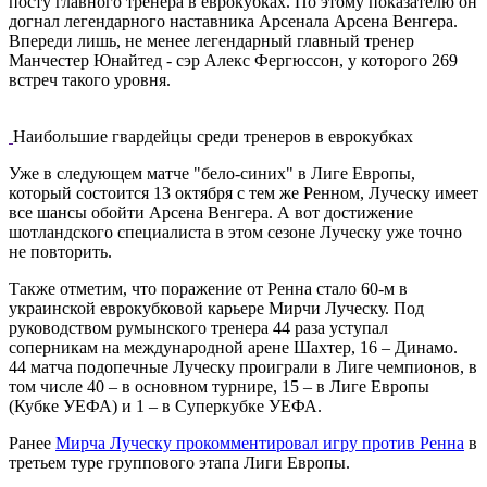
посту главного тренера в еврокубках. По этому показателю он
догнал легендарного наставника Арсенала Арсена Венгера.
Впереди лишь, не менее легендарный главный тренер
Манчестер Юнайтед - сэр Алекс Фергюссон, у которого 269
встреч такого уровня.
Наибольшие гвардейцы среди тренеров в еврокубках
Уже в следующем матче "бело-синих" в Лиге Европы,
который состоится 13 октября с тем же Ренном, Луческу имеет
все шансы обойти Арсена Венгера. А вот достижение
шотландского специалиста в этом сезоне Луческу уже точно
не повторить.
Также отметим, что поражение от Ренна стало 60-м в
украинской еврокубковой карьере Мирчи Луческу. Под
руководством румынского тренера 44 раза уступал
соперникам на международной арене Шахтер, 16 – Динамо.
44 матча подопечные Луческу проиграли в Лиге чемпионов, в
том числе 40 – в основном турнире, 15 – в Лиге Европы
(Кубке УЕФА) и 1 – в Суперкубке УЕФА.
Ранее
Мирча Луческу прокомментировал игру против Ренна
в
третьем туре группового этапа Лиги Европы.