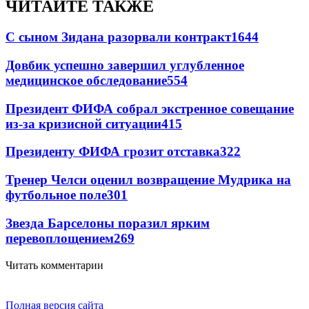
ЧИТАЙТЕ ТАКЖЕ
С сыном Зидана разорвали контракт
1644
Довбик успешно завершил углубленное
медицинское обследование
554
Президент ФИФА собрал экстренное совещание
из-за кризисной ситуации
415
Президенту ФИФА грозит отставка
322
Тренер Челси оценил возвращение Мудрика на
футбольное поле
301
Звезда Барселоны поразил ярким
перевоплощением
269
Читать комментарии
Полная версия сайта