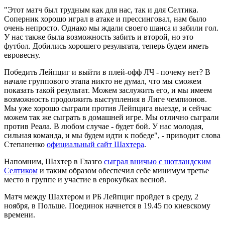
"Этот матч был трудным как для нас, так и для Селтика.
Соперник хорошо играл в атаке и прессинговал, нам было
очень непросто. Однако мы ждали своего шанса и забили гол.
У нас также была возможность забить и второй, но это
футбол. Добились хорошего результата, теперь будем иметь
евровесну.
Победить Лейпциг и выйти в плей-офф ЛЧ - почему нет? В
начале группового этапа никто не думал, что мы сможем
показать такой результат. Можем заслужить его, и мы имеем
возможность продолжить выступления в Лиге чемпионов.
Мы уже хорошо сыграли против Лейпцига выезде, и сейчас
можем так же сыграть в домашней игре. Мы отлично сыграли
против Реала. В любом случае - будет бой. У нас молодая,
сильная команда, и мы будем идти к победе", - приводит слова
Степаненко
официальный сайт Шахтера
.
Напомним, Шахтер в Глазго
сыграл вничью с шотландским
Селтиком
и таким образом обеспечил себе минимум третье
место в группе и участие в еврокубках весной.
Матч между Шахтером и РБ Лейпциг пройдет в среду, 2
ноября, в Польше. Поединок начнется в 19.45 по киевскому
времени.