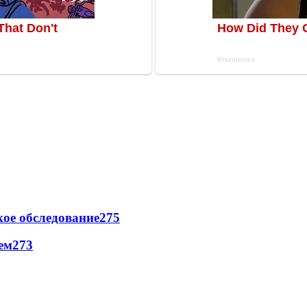
ое обследование
275
ем
273