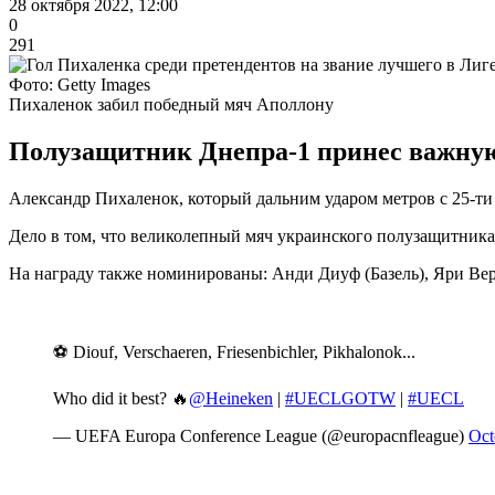
28 октября 2022, 12:00
0
291
Фото: Getty Images
Пихаленок забил победный мяч Аполлону
Полузащитник Днепра-1 принес важную
Александр Пихаленок, который дальним ударом метров с 25-т
Дело в том, что великолепный мяч украинского полузащитника
На награду также номинированы: Анди Диуф (Базель), Яри Ве
⚽️ Diouf, Verschaeren, Friesenbichler, Pikhalonok...
Who did it best? 🔥
@Heineken
|
#UECLGOTW
|
#UECL
— UEFA Europa Conference League (@europacnfleague)
Oct