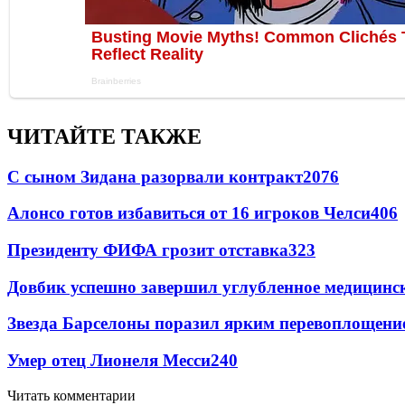
ЧИТАЙТЕ ТАКЖЕ
С сыном Зидана разорвали контракт
2076
Алонсо готов избавиться от 16 игроков Челси
406
Президенту ФИФА грозит отставка
323
Довбик успешно завершил углубленное медицинск
Звезда Барселоны поразил ярким перевоплощени
Умер отец Лионеля Месси
240
Читать комментарии