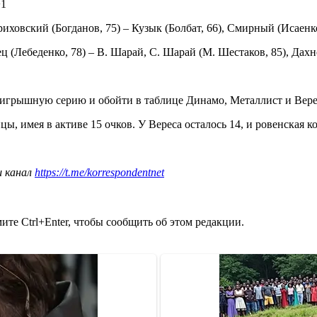
+1
иховский (Богданов, 75) – Кузык (Болбат, 66), Смирный (Исаенко
ец (Лебеденко, 78) – В. Шарай, С. Шарай (М. Шестаков, 85), Дах
ыигрышную серию и обойти в таблице Динамо, Металлист и Вере
ы, имея в активе 15 очков. У Вереса осталось 14, и ровенская к
ш канал
https://t.me/korrespondentnet
те Ctrl+Enter, чтобы сообщить об этом редакции.