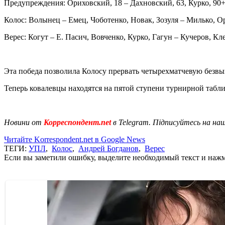
Предупреждения: Ориховский, 18 – Дахновский, 63, Курко, 90
Колос: Волынец – Емец, Чоботенко, Новак, Зозуля – Милько, Ор
Верес: Когут – Е. Пасич, Вовченко, Курко, Гагун – Кучеров, Кл
Эта победа позволила Колосу прервать четырехматчевую безв
Теперь ковалевцы находятся на пятой ступени турнирной таблиц
Новини от
Корреспондент.net
в Telegram. Підписуйтесь на на
Читайте Korrespondent.net в Google News
ТЕГИ:
УПЛ
,
Колос
,
Андрей Богданов
,
Верес
Если вы заметили ошибку, выделите необходимый текст и нажми