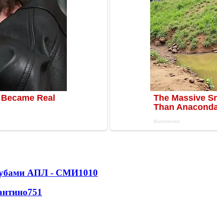
клубами АПЛ - СМИ
1010
антино
751