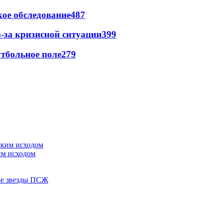
ое обследование
487
-за кризисной ситуации
399
тбольное поле
279
им исходом
ере звезды ПСЖ