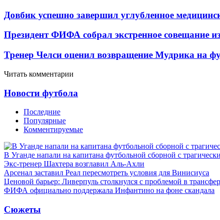
Довбик успешно завершил углубленное медицинск
Президент ФИФА собрал экстренное совещание из
Тренер Челси оценил возвращение Мудрика на фу
Читать комментарии
Новости футбола
Последние
Популярные
Комментируемые
В Уганде напали на капитана футбольной сборной с трагическ
Экс-тренер Шахтера возглавил Аль-Ахли
Арсенал заставил Реал пересмотреть условия для Винисиуса
Ценовой барьер: Ливерпуль столкнулся с проблемой в трансф
ФИФА официально поддержала Инфантино на фоне скандала
Сюжеты