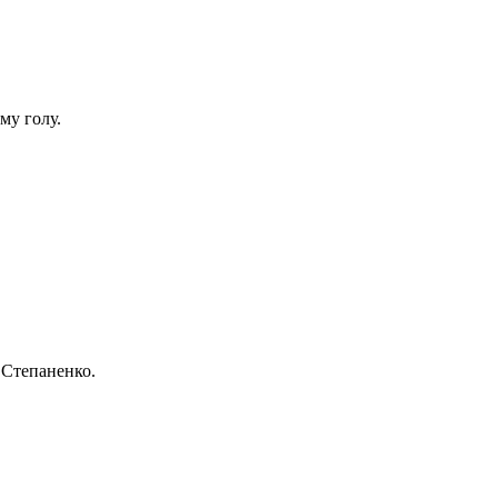
му голу.
 Степаненко.