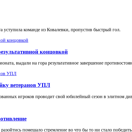
та уступила команде из Ковалевки, пропустив быстрый гол.
 результативной концовкой
оната, выдали на гора результативное завершение противостояни
ойку ветеранов УПЛ
ованных игроков проводит свой юбилейный сезон в элитном ди
ротивление
разойтись помешало стремление во что бы то ни стало победить