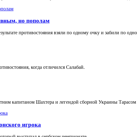
ивным, но пополам
зультате противостояния взяли по одному очку и забили по одно
отивостояния, когда отличился Салабай.
етним капитаном Шахтера и легендой сборной Украины Тарасом
онского игрока
оторый выступал в сербском чемпионате.